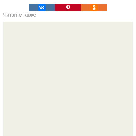
Читайте также
Это невероятное фото было сделано в чернобыле 24
апреля 1997 года.