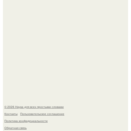
История земли: легенды о двух солнцах.
Биохимики нашли способ продлить срок хранения мяса
без заморозки.
© 2026 Наука для всех простыми словами
Контакты
Пользовательское соглашение
Политика конфидециальности
Обратная связь