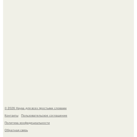
В участника сво ударила молния, когда он был на
лошади.
Физики существование глюбола - новой формы материи
подтвердили.
© 2026 Наука для всех простыми словами
Контакты
Пользовательское соглашение
Политика конфидециальности
Обратная связь