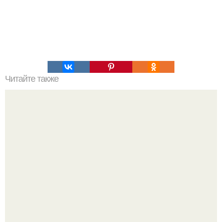
Читайте также
Мифические птицы. В мифологии разных стран большое
место занимают образы птиц.