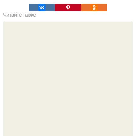
Читайте также
Новые штаммы SARS-CoV-2: что мы знаем о них и как
им противостоять