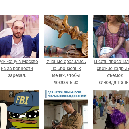
уж жену в Москве
Ученые сразились
В сеть просочил
из-за ревности
на бронзовых
свежие кадры 
зарезал.
мечах, чтобы
съёмок
доказать их
киноадаптаци
эффективность.
"Рапунцель", и 
внимание
моментальн
оказалось
приковано к Ти
крофт.