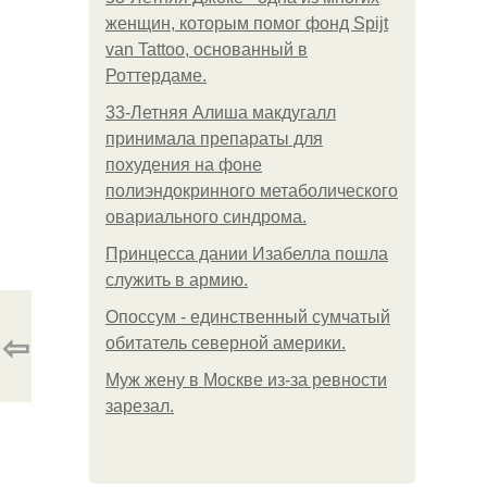
женщин, которым помог фонд Spijt
van Tattoo, основанный в
Роттердаме.
33-Летняя Алиша макдугалл
принимала препараты для
похудения на фоне
полиэндокринного метаболического
овариального синдрома.
Принцесса дании Изабелла пошла
служить в армию.
Опоссум - единственный сумчатый
⇦
обитатель северной америки.
Mуж жену в Москве из-за ревности
зарезал.