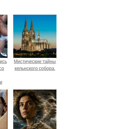
ись
Мистические тайны
со
кельнского собора.
и
всё
о
ган