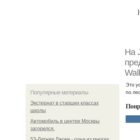
На 
пре
Wal
Это у
по ле
Популярные материалы
Экстернат в старших классах
Понр
школы
Автомобиль в центре Москвы
загорелся.
53-Летняя Джоке - одна из многих