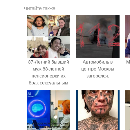
Читайте также
37-Летний бывший
Автомобиль в
M
муж 83-летней
центре Москвы
пенсионерки их
загорелся.
брак сексуальным
рабством назвал.