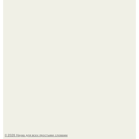
Медь используют для хранения воды уже многие
тысячелетия.
Язык дятла - необычный природный механизм.
© 2026 Наука для всех простыми словами