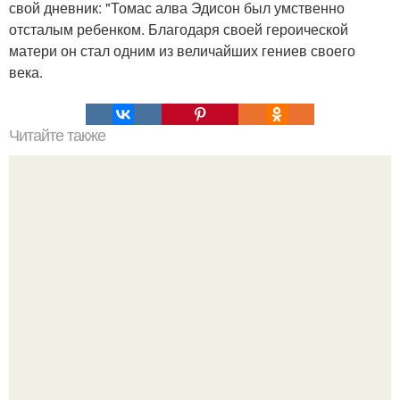
свой дневник: "Томас алва Эдисон был умственно
отсталым ребенком. Благодаря своей героической
матери он стал одним из величайших гениев своего
века.
Читайте также
Это невероятное фото было сделано в чернобыле 24
апреля 1997 года.