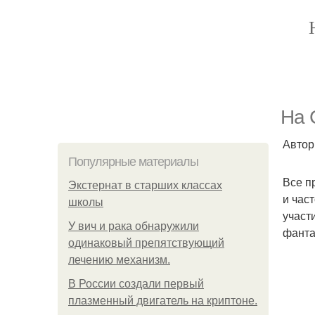
На 
Автор
Популярные материалы
Все п
Экстернат в старших классах
и час
школы
участ
У вич и рака обнаружили
фанта
одинаковый препятствующий
лечению механизм.
В России создали первый
плазменный двигатель на криптоне.