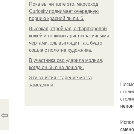
Пока вы читаете это, марсоход
Curiosity поднимает очередную
порцию красной пыли. 6.
Высокая, стройная, с фарфоровой
кожей и тонкими аристократичными
чертами, эль выглядит так, будто
сошла с полотна художника.
В участника сво ударила молния,
когда он был на лошади.
Эти занятия старение мозга
Несмо
замедлили.
столи
столи
непон
⇦
Испол
смено