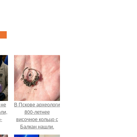
 не
В Пскове археологи
оли,
800-летнее
-
височное кольцо с
Балкан нашли.