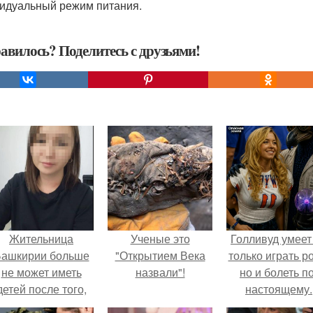
идуальный режим питания.
авилось? Поделитесь с друзьями!
Жительница
Ученые это
Голливуд умеет
ашкирии больше
"Открытием Века
только играть р
не может иметь
назвали"!
но и болеть по
детей после того,
настоящему.
ак медики сделали