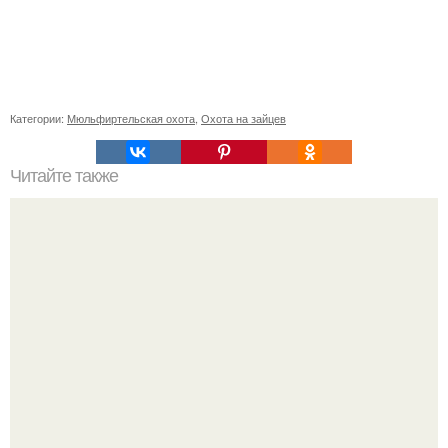
Категории:
Мюльфиртельская охота
,
Охота на зайцев
Читайте также
Как научиться засыпать в течение одной минуты?