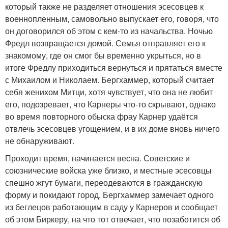
который также не разделяет отношения эсесовцев к
военнопленным, самовольно выпускает его, говоря, что
он договорился об этом с кем-то из начальства. Ночью
Фредл возвращается домой. Семья отправляет его к
знакомому, где он смог бы временно укрыться, но в
итоге Фредлу приходиться вернуться и прятаться вместе
с Михаилом и Николаем. Бергхаммер, который считает
себя женихом Митци, хотя чувствует, что она не любит
его, подозревает, что Карнеры что-то скрывают, однако
во время повторного обыска фрау Карнер удаётся
отвлечь эсесовцев угощением, и в их доме вновь ничего
не обнаруживают.
Проходит время, начинается весна. Советские и
союзнические войска уже близко, и местные эсесовцы
спешно жгут бумаги, переодеваются в гражданскую
форму и покидают город. Бергхаммер замечает одного
из беглецов работающим в саду у Карнеров и сообщает
об этом Биркеру, на что тот отвечает, что позаботится об