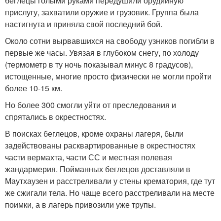
беглецы голыми руками передушили орудийную
прислугу, захватили оружие и грузовик. Группа была
настигнута и приняла свой последний бой.
Около сотни вырвавшихся на свободу узников погибли в
первые же часы. Увязая в глубоком снегу, по холоду
(термометр в ту ночь показывал минус 8 градусов),
истощенные, многие просто физически не могли пройти
более 10-15 км.
Но более 300 смогли уйти от преследования и
спрятались в окрестностях.
В поисках беглецов, кроме охраны лагеря, были
задействованы расквартированные в окрестностях
части вермахта, части СС и местная полевая
жандармерия. Пойманных беглецов доставляли в
Маутхаузен и расстреливали у стены крематория, где тут
же сжигали тела. Но чаще всего расстреливали на месте
поимки, а в лагерь привозили уже трупы.