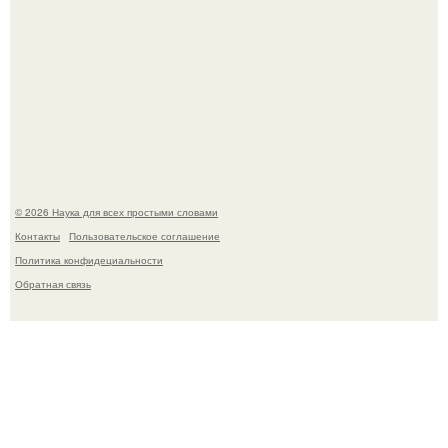
Физики существование глюбола - новой формы материи
подтвердили.
© 2026 Наука для всех простыми словами
Контакты
Пользовательское соглашение
Политика конфидециальности
Обратная связь