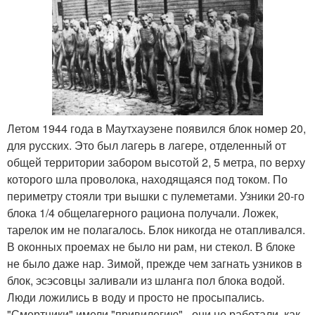
Летом 1944 года в Маутхаузене появился блок номер 20,
для русских. Это был лагерь в лагере, отделенный от
общей территории забором высотой 2, 5 метра, по верху
которого шла проволока, находящаяся под током. По
периметру стояли три вышки с пулеметами. Узники 20-го
блока 1/4 общелагерного рациона получали. Ложек,
тарелок им не полагалось. Блок никогда не отапливался.
В оконных проемах не было ни рам, ни стекол. В блоке
не было даже нар. Зимой, прежде чем загнать узников в
блок, эсэсовцы заливали из шланга пол блока водой.
Люди ложились в воду и просто не просыпались.
"Смертники" имели "привилегию" - они не работали, как