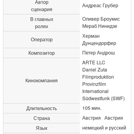
Автор
Андреас Грубер
сценария
Оливер Броумис
В главных
Мераб Нинидзе
ролях
Херман
Оператор
Дунцендорфер
Петер Андрош
Композитор
ARTE LLC
Daniel Zuta
Filmproduktion
Кинокомпания
Provinzfilm
International
Südwestfunk (SWF)
105 мин.
Длительность
Австрия Австрия
Страна
немецкий и русский
Язык