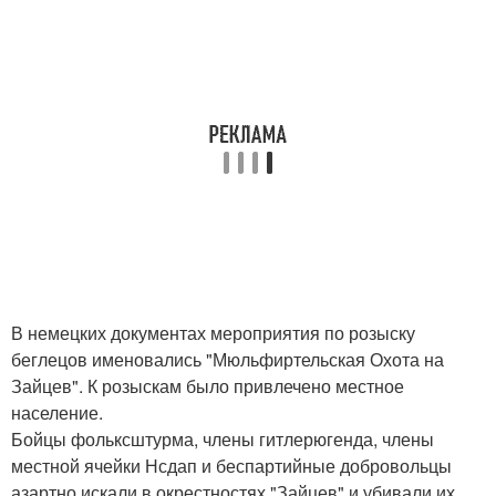
В немецких документах мероприятия по розыску
беглецов именовались "Мюльфиртельская Охота на
Зайцев". К розыскам было привлечено местное
население.
Бойцы фольксштурма, члены гитлерюгенда, члены
местной ячейки Нсдап и беспартийные добровольцы
азартно искали в окрестностях "Зайцев" и убивали их