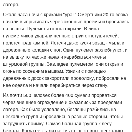
лагеря.
Около часа ночи с криками "ура! " Смертники 20-го блока
начали выпрыгивать через оконные проемы и бросились
на вышки. Пулеметы огонь открыли. В лица
пулеметчиков ударили пенные струи огнетушителей,
полетел град камней. Летели даже куски эрзац - мыла и
деревянные колодки с ног. Один пулемет захлебнулся, и
на вышку тотчас же начали карабкаться члены
штурмовой группы. Завладев пулеметом, они открыли
огонь по соседним вышкам. Узники с помощью
деревянных досок закоротили проволоку, побросали на
нее одеяла и начали перебираться через стену.
Из почти 500 человек более 400 сумели прорваться
через внешнее ограждение и оказались за пределами
лагеря. Как было условлено, беглецы разбились на
несколько групп и бросились в разные стороны, чтобы
затруднить поимку. Самая большая группа к лесу
бежала. Когда ее стали настигать эсэсовцы, несколько