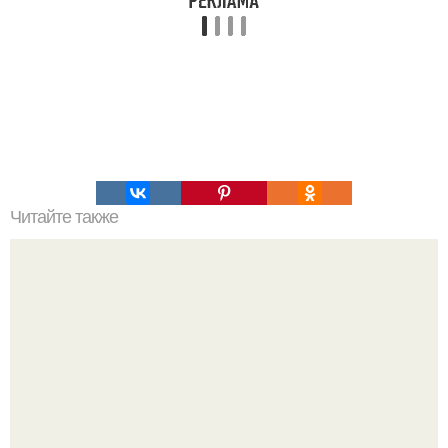
Читайте также
Кикуми Тоторо. Жертва маньяка кикуми тоторо или
номер 72.