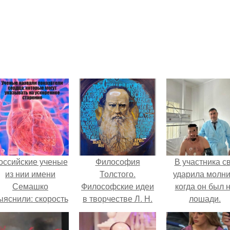
оссийские ученые
Философия
В участника с
из нии имени
Толстого.
ударила молни
Семашко
Философские идеи
когда он был 
ыяснили: скорость
в творчестве Л. Н.
лошади.
тарения напрямую
Толстого.
зависит от