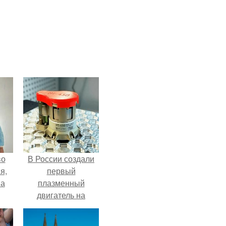
во
В России создали
я,
первый
на
плазменный
двигатель на
криптоне.