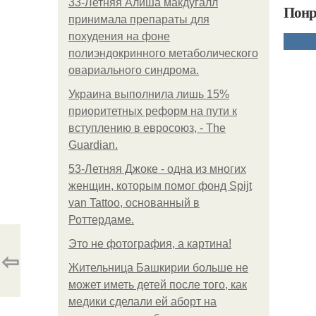
33-Летняя Алиша макдугалл
Понр
принимала препараты для
похудения на фоне
полиэндокринного метаболического
овариального синдрома.
Украина выполнила лишь 15%
приоритетных реформ на пути к
вступлению в евросоюз, - The
Guardian.
53-Летняя Джоке - одна из многих
женщин, которым помог фонд Spijt
van Tattoo, основанный в
Роттердаме.
Это не фотография, а картина!
⇦
Жительница Башкирии больше не
может иметь детей после того, как
медики сделали ей аборт на