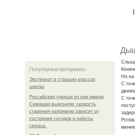
Дыш
Слыша
Конеч
Популярные материалы
Но на
Экстернат в старших классах
С точ
школы
движе
Российские ученые из нии имени
С точ
Семашко выяснили: скорость
посту
старения напрямую зависит от
задер
состояния сосудов и работы
Ротов
сердца.
менее