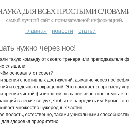
НАУКА ДЛЯ ВСЕХ ПРОСТЫМИ СЛОВАМ
самый лучший сайт c познавательной информацией.
главная
новости
статьи
ать нужно через нос!
ли такую команду от своего тренера или преподавателя ф
но слышали.
 чём основан этот совет?
ки зрения спортивных достижений, дыхание через нос рефл
ний и сердечных сокращений. Это помогает спортсмену упр
ки зрения чистой физиологии, дыхание через нос помогает со
пающий в легкие воздух, чтобы не навредить им. Кроме того
живает множество чужеродных частиц.
ая полость, естественно, такими уникальными способностям
 для здоровья приоритетно.