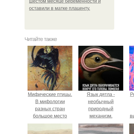
шестом месяце беременности и
оставили в матке плаценту.
Читайте также
Мифические птицы.
Язык дятла -
Р
В мифологии
необычный
разных стран
природный
большое место
механизм.
в
занимают образы
с
птиц.