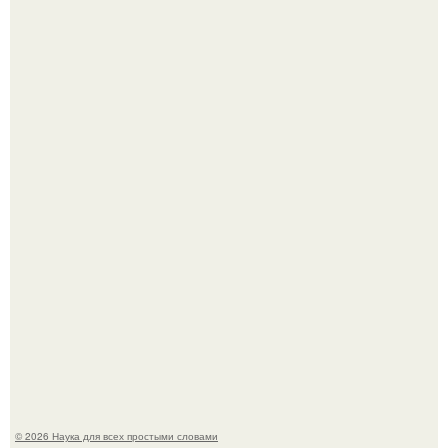
На этом фото легендарный наклон форварда в
исполнении Майкла Джексона и его танцоров,
бросающий вызов возможностям человеческого тела.
Шкoльницa легла в больницу с кишечной инфекцией, а
выписалась с вич и гепатитом с.
© 2026 Наука для всех простыми словами