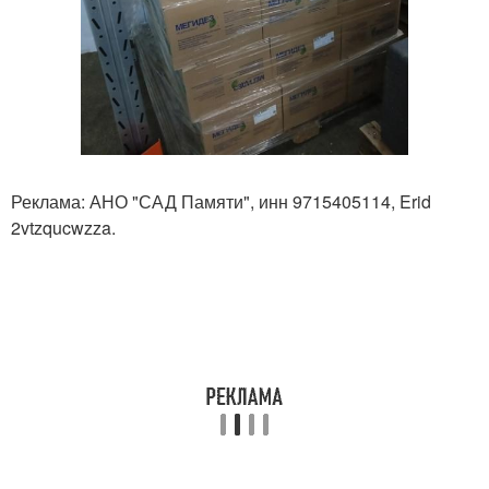
Реклама: АНО "САД Памяти", инн 9715405114, Erid
2vtzqucwzza.