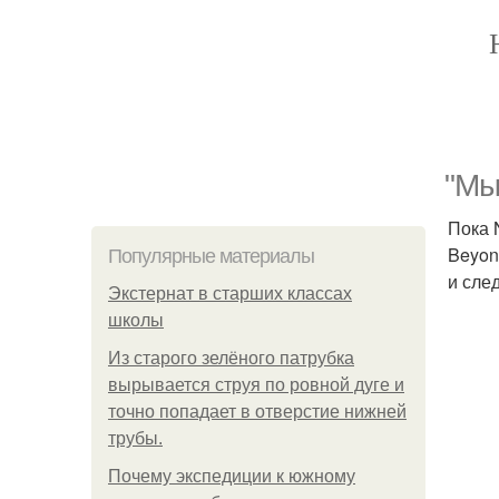
"Мы
Пока 
Beyon
Популярные материалы
и сле
Экстернат в старших классах
школы
Из старого зелёного патрубка
вырывается струя по ровной дуге и
точно попадает в отверстие нижней
трубы.
Почему экспедиции к южному