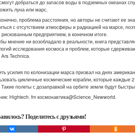
смогут добраться до запасов воды в подземных океанах спут
ожить луна или марс.
 конечно, проблема расстояния, но авторы не считают ее зна
иться с отсутствием атмосферы и радиацией на марсе, поэт
 рискованным предприятием, в конечном итоге.
 бы мнение ни возобладало в реальности, книга представл
логий исследования космоса и проблем, которые сдерживаю
 Ars Technica.
ить усилия по колонизации марса призвал на днях америка
ьзовать цикличные космические корабли, которые каждые 2 
. Такие полеты с дозаправкой на орбите земли будут быст
ник: Hightech. fm космонавтика@Science_Newworld.
авилось? Поделитесь с друзьями!