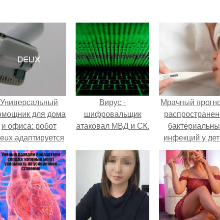
Универсальный
Вирус -
Мрачный прогно
омощник для дома
шифровальщик
распространен
и офиса: робот
атаковал МВД и СК.
бактериальны
eux адаптируется
инфекций у де
 разным задачам.
вышел.