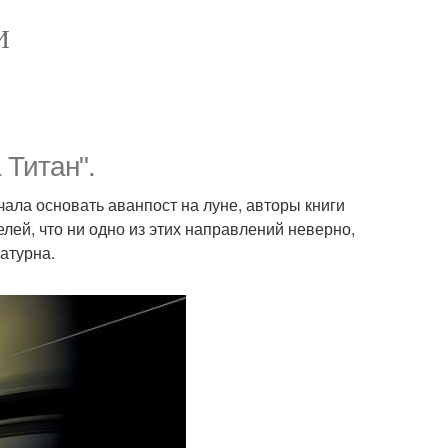
И
 Титан".
чала основать аванпост на луне, авторы книги
лей, что ни одно из этих направлений неверно,
атурна.