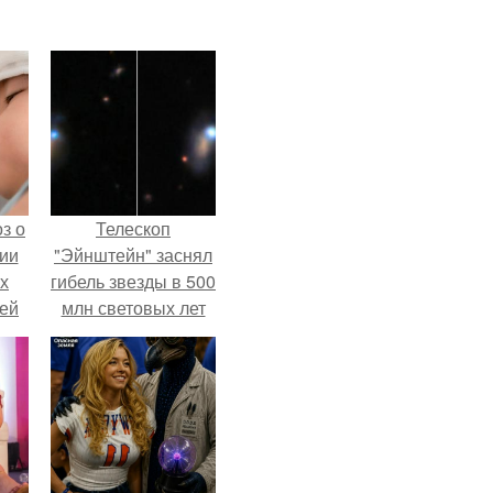
з о
Телескоп
ии
"Эйнштейн" заснял
х
гибель звезды в 500
тей
млн световых лет
от земли.