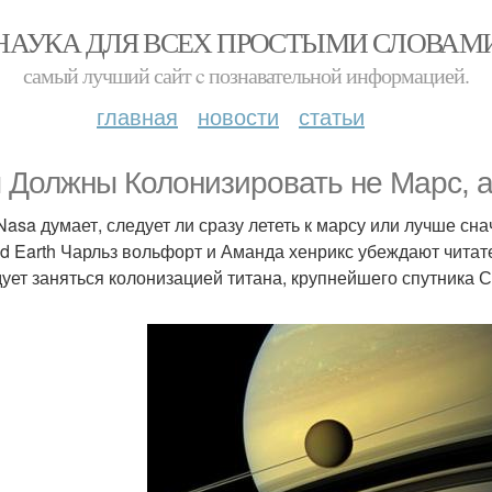
НАУКА ДЛЯ ВСЕХ ПРОСТЫМИ СЛОВАМ
самый лучший сайт c познавательной информацией.
главная
новости
статьи
 Должны Колонизировать не Марс, а
Nasa думает, следует ли сразу лететь к марсу или лучше сна
d Earth Чарльз вольфорт и Аманда хенрикс убеждают читате
дует заняться колонизацией титана, крупнейшего спутника С