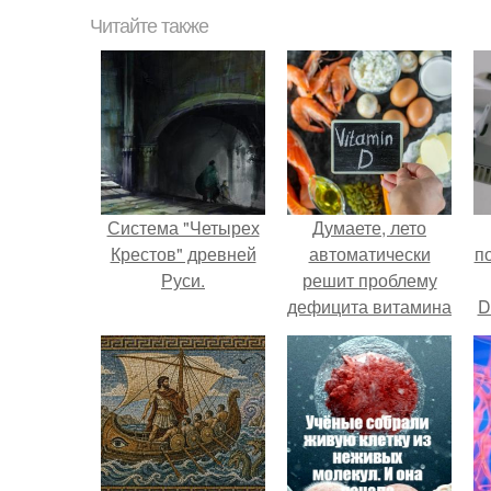
Читайте также
Система "Четырех
Думаете, лето
Крестов" древней
автоматически
п
Руси.
решит проблему
дефицита витамина
D
D?
к