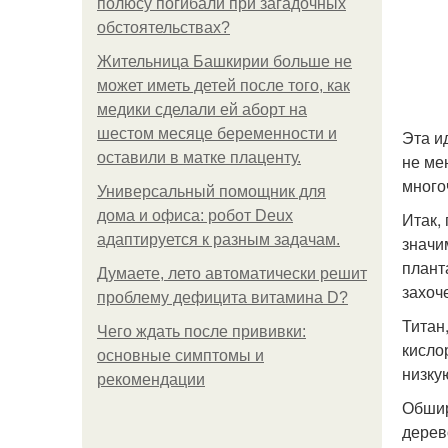
полюсу погибали при загадочных
обстоятельствах?
Жительница Башкирии больше не
может иметь детей после того, как
медики сделали ей аборт на
шестом месяце беременности и
Эта и
оставили в матке плаценту.
не ме
много
Универсальный помощник для
дома и офиса: робот Deux
Итак,
адаптируется к разным задачам.
значи
плант
Думаете, лето автоматически решит
захоч
проблему дефицита витамина D?
Титан
Чего ждать после прививки:
кисло
основные симптомы и
низку
рекомендации
Обшир
дерев