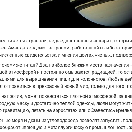
дея кажется странной, ведь единственный аппарат, который б
нее Аманда хендрикс, астроном, работавший в лаборатории
численные свидетельства и мнения других ученых, подтвер
 почему же титан? Два наиболее близких места назначения -
мой атмосферой и постоянно омываются радиацией, то ест
ациями для выращивания пищи для колонистов. Любые дейс
ет отправиться в прекрасный новый мир, только для того чт
, напротив, может похвастаться плотной атмосферой, защ
родную маску и достаточно теплой одежды, люди могут жить
ю гравитацию, летать на аэростатах или обзавестись крыль
ные моря и дюны из углеводорода позволят запустить пол
ообрабатывающую и металлургическую промышленность зем