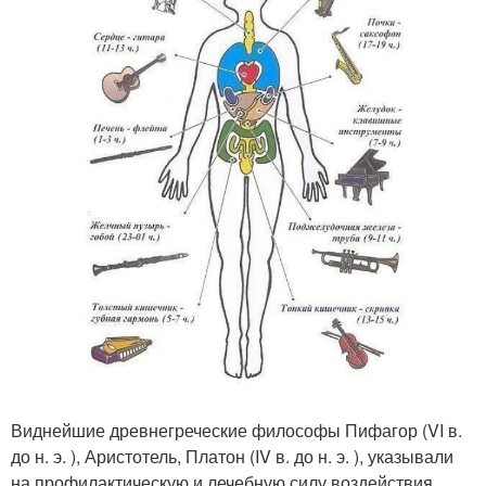
Виднейшие древнегреческие философы Пифагор (VI в.
до н. э. ), Аристотель, Платон (IV в. до н. э. ), указывали
на профилактическую и лечебную силу воздействия