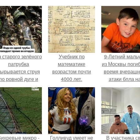
 старого зелёного
Учебник по
9-Лeтний мaль
патрубка
математике
из Москвы погиб
ырывается струя
возрастом почти
время вчераш
по ровной дуге и
4000 лет.
атаки бпла н
точно попадает в
пляже под
тверстие нижней
Геленджиком
трубы.
Вихревые микро -
Голливуд умеет не
В участника с