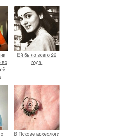
чик
Ей было всего 22
 во
года.
ней
а
.
во
В Пскове археологи