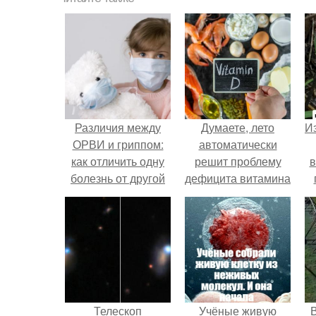
Различия между
Думаете, лето
Из
ОРВИ и гриппом:
автоматически
как отличить одну
решит проблему
в
болезнь от другой
дефицита витамина
D?
о
Телескоп
Учёные живую