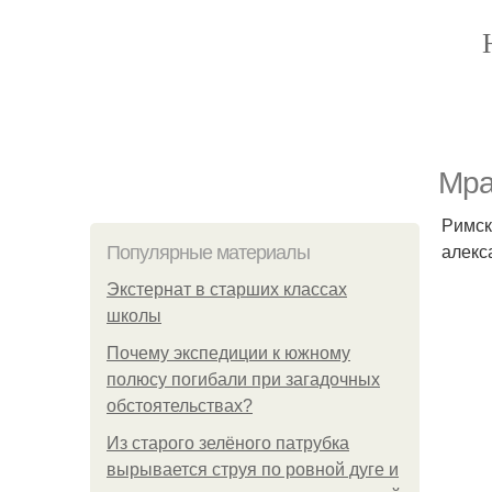
Мра
Римски
алекс
Популярные материалы
Экстернат в старших классах
школы
Почему экспедиции к южному
полюсу погибали при загадочных
обстоятельствах?
Из старого зелёного патрубка
вырывается струя по ровной дуге и