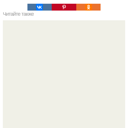
Читайте также
Комплекс пумапунку. Этот древний археологический
памятник в Боливии расположен.