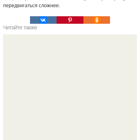
передвигаться сложнее.
Читайте также
Симптомы сужения сосудов головного мозга. Сужение
сосудов головного мозга