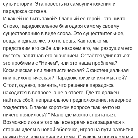
суть истории. Эта повесть из самоуничтожения и
парадокса соткана.
И как ей не быть такой? Главный её герой - это ничто.
Слово, парадоксальное благодаря самому своему
существованию в виде слова. Это существительное,
вещь, и однако же, это не вещь. Как только мы
представим его себе или назовём его, мы разрушим его
пустоту, запятнав его значением. Остаётся удивляться:
это проблема с "Ничем", или это наша проблема?
Космическая или лингвистическая? Экзистенциальная
или психологическая? Парадокс физики или мыслей?
Стоит, однако, помнить, что решение парадокса
находится в вопросе, а не в ответе. Где-то должен
найтись сбой, неправильное предположение, неверное
тождество. В таком коротком вопросе "как нечто из
ничего появилось? " Мало где можно спрятаться.
Возможно из-за этого мы всё время возвращаемся к
старым идеям в новой оболочке, играя на пути развития
науки фугу, или вариации темы. С каждым проходом мы