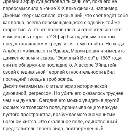
Древний эфир существовал тысячи лет, пока его не
переосмыслили в конце XIX века физики, например,
Джеймс клерк максвелл, открывший, что свет ведёт себя
как волна, всегда перемещающаяся с одной и той же
скоростью. А что же волновалось и относительно чего
измерялась скорость? Эфир был удобным ответом,
предоставлявшим и среду, и систему отсчёта. Но когда
Альберт майкельсон и Эдвард Морли решили измерить
движение земли сквозь "Эфирный Ветер" в 1887 году,
они не обнаружили последнего. А вскоре Эйнштейн
своей специальной теорией относительности вбил
последний гвоздь в гроб эфира.
Десятилетиями мы считали эфир исторической
диковиной, регрессом. Но убить его оказалось труднее,
чем мы думали. Сегодня его можно увидеть в другой
форме: хиггсовского поля, пронизывающего вакуум
пустого пространства, возбуждаемого знаменитым
бозоном хиггса. Это скалярное поле, единственный
представитель своего вида, подтверждённый