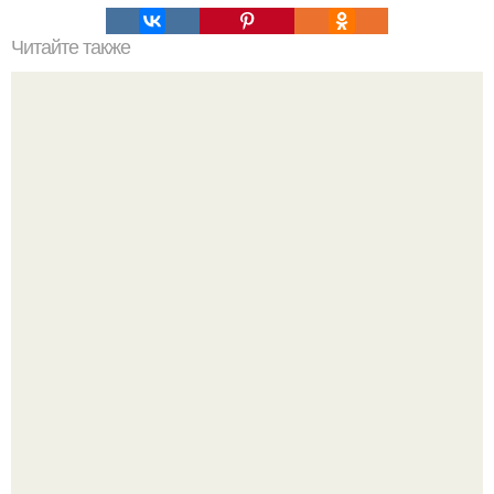
Читайте также
Зверства ЧЕЧЕНЦЕВ. Зверства чеченских боевиков во
время первой чеченской.
Язык дятла - необычный природный механизм.