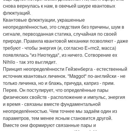
снова вернулась к нам, в овечьей шкуре квантовых
флюктуаций.
Квантовые флюктуации, украшенные
неопределённостью, это следствия без причины, шум в
сигнале, первозданная статика, случайная по своей
природе. Правила квантовой механики позволяют - даже
требуют - чтобы энергия (и, согласно E=mc2, масса)
появлялась "из Ниоткуда", из ничего. Сотворение ex
Nihilo - так это выглядит.
Принцип неопределённости Гейзенберга - естественный
источник квантовых личинок. "Maggot" по-английски - не
только личинка, но и блажь, причуда, каприз - прим.
Перев. Он постулирует, что определённые пары
физических свойств - расположение и импульс, энергия
и время - связаны вместе фундаментальной
неопределённостью. Чем точнее мы задаём один из
параметров, тем менее ясным становится другой.
Вместе они формируют связанные пары и