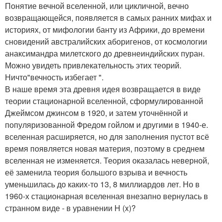
Понятие вечной вселенной, или цикличной, вечно
возвращающейся, появляется в самых ранних мифах и
историях, от мифологии банту из Африки, до времени
сновидений австралийских аборигенов, от космологии
анаксимандра милетского до древнеиндийских пуран.
Можно увидеть привлекательность этих теорий.
Ничто"вечность избегает ".
В наше время эта древня идея возвращается в виде
теории стационарной вселенной, сформулированной
Джеймсом джинсом в 1920, и затем уточнённой и
популяризованной Фредом гойлом и другими в 1940-е.
вселенная расширяется, но для заполнения пустот всё
время появляется новая материя, поэтому в среднем
вселенная не изменяется. Теория оказалась неверной,
её заменила теория большого взрыва и вечность
уменьшилась до каких-то 13, 8 миллиардов лет. Но в
1960-х стационарная вселенная внезапно вернулась в
странном виде - в уравнении H (x)?