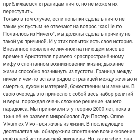
приближаемся к границам ничто, но не можем их
переступить.
Только в том случае, если попытки сделать ничто не
таким уж пустым не отвечают на вопрос "как Нечто
Появилось из Ничего", мы должны сделать причину не
такой уж причиной. И у этих попыток есть своя история.
Внезапное появление личинок на гниющем мясе во
времена Аристотеля привело к распространённому
мифу о спонтанном возникновении жизни; дыхание
жизни способно возникнуть из пустоты. Граница между
ничем и чем-то встала рядом с границей между жизнью и
смертью, духом и материей, божественным и земным. В
свою очередь это принесло с собой весь набор религий
и веры, порождая очень сложное решение нашего
парадокса. Мы принимали эту теорию 2000 лет, пока в
1864 её не развеял микробиолог Луи Пастер. Omne
Vivum ex Vivo - вся жизнь из жизни. В последующие
десятилетия мы обнаружили спонтанное возникновение
ещё одной исторической диковины. Но, как и эфир, она