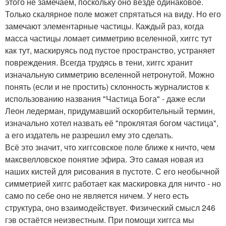
этого не замечаем, поскольку оно везде одинаковое.
Только скалярное поле может спрятаться на виду. Но его
замечают элементарные частицы. Каждый раз, когда
масса частицы ломает симметрию вселенной, хиггс тут
как тут, маскируясь под пустое пространство, устраняет
повреждения. Всегда трудясь в тени, хиггс хранит
изначальную симметрию вселенной нетронутой. Можно
понять (если и не простить) склонность журналистов к
использованию названия "Частица Бога" - даже если
Леон ледерман, придумавший оскорбительный термин,
изначально хотел назвать её "проклятая богом частица",
а его издатель не разрешил ему это сделать.
Всё это значит, что хиггсовское поле ближе к ничто, чем
максвелловское понятие эфира. Это самая новая из
наших кистей для рисования в пустоте. С его необычной
симметрией хиггс работает как маскировка для ничто - но
само по себе оно не является ничем. У него есть
структура, оно взаимодействует. Физический смысл 246
гэв остаётся неизвестным. При помощи хиггса мы