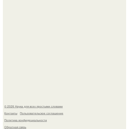
В сеть просочились свежие кадры со съёмок
киноадаптации "Рапунцель", и всё внимание
моментально оказалось приковано к Тиган крофт.
ИИ сделает богаче всех - и особенно тех, кто
зарабатывает меньше всего.
© 2026 Наука для всех простыми словами
Контакты
Пользовательское соглашение
Политика конфидециальности
Обратная связь