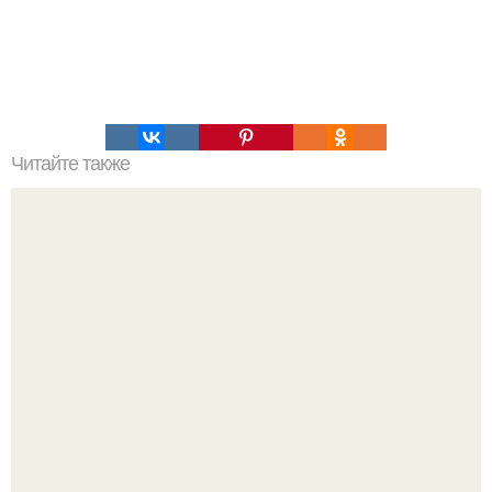
Читайте также
Полиция свадебный кортеж за стрельбу в центре
Петербурга поймала.