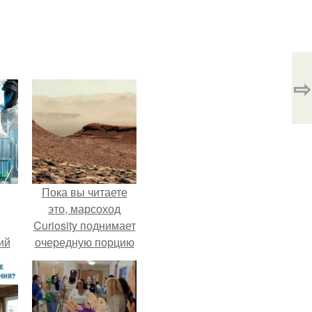
⇨
Пока вы читаете
это, марсоход
Curiosity поднимает
ий
очередную порцию
зм.
красной пыли. 6.