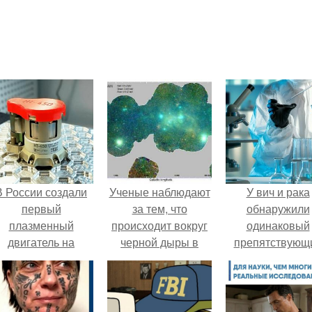
В России создали
Ученые наблюдают
У вич и рака
первый
за тем, что
обнаружили
плазменный
происходит вокруг
одинаковый
двигатель на
черной дыры в
препятствующ
криптоне.
центре галактики.
лечению механи