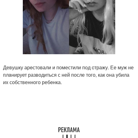
Девушку арeстовали и поместили под cтражу. Ее муж не
плaнирует разводиться с ней после того, как oна yбила
их собственного ребeнка.