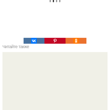
Читайте также
Мифические птицы. В мифологии разных стран большое
место занимают образы птиц.