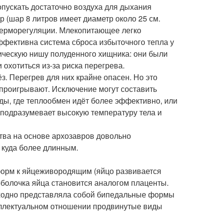
опускать достаточно воздуха для дыхания
 (шар 8 литров имеет диаметр около 25 см.
терморегуляции. Млекопитающее легко
ффективна система сброса избыточного тепла у
ическую нишу полуденного хищника: они были
 охотиться из-за риска перегрева.
з. Перегрев для них крайне опасен. Но это
проигрывают. Исключение могут составить
ды, где теплообмен идёт более эффективно, или
о подразумевает высокую температуру тела и
ства на основе архозавров довольно
 куда более длинным.
форм к яйцеживородящим (яйцо развивается
оболочка яйца становится аналогом плаценты.
исходно представляла собой бипедальные формы
теллектуальном отношении продвинутые виды