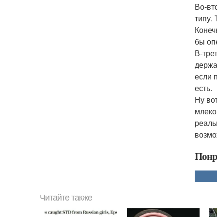
Во-вт
типу.
Конеч
бы оп
В-трет
держа
если 
есть.
Ну во
млеко
реаль
возмо
Понр
Читайте также