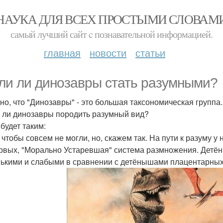
НАУКА ДЛЯ ВСЕХ ПРОСТЫМИ СЛОВАМ
самый лучший сайт c познавательной информацией.
главная
новости
статьи
ли ли динозавры стать разумными?
но, что "Динозавры" - это большая таксономическая групп
 ли динозавры породить разумный вид?
будет таким:
, чтобы совсем не могли, но, скажем так. На пути к разуму 
рвых, "Морально Устаревшая" система размножения. Детё
ькими и слабыми в сравнении с детёнышами плацентарны