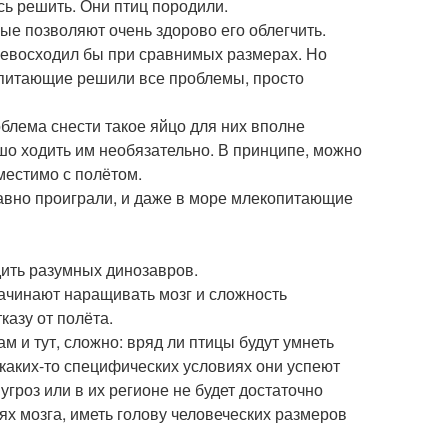
ь решить. Они птиц породили.
ые позволяют очень здорово его облегчить.
ревосходил бы при сравнимых размерах. Но
опитающие решили все проблемы, просто
облема снести такое яйцо для них вполне
шо ходить им необязательно. В принципе, можно
местимо с полётом.
авно проиграли, и даже в море млекопитающие
дить разумных динозавров.
 начинают наращивать мозг и сложность
казу от полёта.
и тут, сложно: вряд ли птицы будут умнеть
 каких-то специфических условиях они успеют
угроз или в их регионе не будет достаточно
ях мозга, иметь голову человеческих размеров