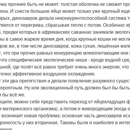
чка прочнее быть не может: толстая оболочка не сможет пр
она. И снести большое яйцо может только уже крупный ящер
орых, динозавров делала неконкурентоспособной система 
ляется от перегрева, сбрасывая тепло с потом. Особенно э
, предки которых в африканских саваннах занимали эколог
ны в самое жаркое время дня, когда крупные кошки не могли
ров же, в том числе динозавров, кожа сухая, лишённая желё
т, что при прочих равных конкуренцию млекопитающим они 
 что специфические экологические ниши - вроде водной сре
шной, где полёт всё равно требует очень много энергии, чт
точно эффективное воздушное охлаждение.
т эти два препятствия и делали появление разумного суще
ероятным. Ну или эволюционный путь должен был бы быть
и бы всё же.
нципе, можно себе представить переход от яйцекладущих 
и материнского организма), а потом и живородящим (когда 
т возникает новая проблема: основная часть динозавров 
ероногость у них вторичная. Таковы были и наиболее в ин
авров.