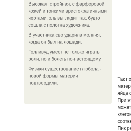
Высокая, стройная, с фарфоровой
кожей и тонкими аристократичными
чертами, эль выглядит так, будто
сошла с полотна художника.
В участника сво ударила молния,
когда он был на лошади.
Голливуд умеет не только играть
роли, но и болеть по-настоящему.
Физики существование глюбола -
новой формы материи
Так п
подтвердили.
матер
яйца 
При э
может
клето
соотв
Пик р