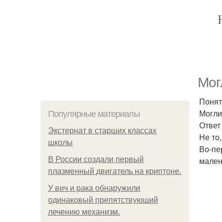
Мог
Понят
Могли
Популярные материалы
Ответ 
Экстернат в старших классах
Не то
школы
Во-пе
В России создали первый
мален
плазменный двигатель на криптоне.
У вич и рака обнаружили
одинаковый препятствующий
лечению механизм.