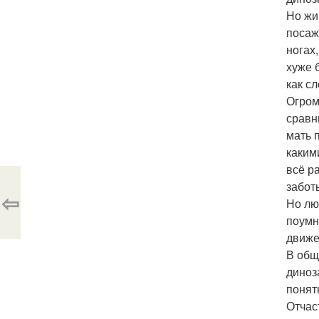
Но жи
посаж
ногах
хуже 
как сл
Огром
сравн
мать 
каким
всё р
забот
⇦
Но лю
поумн
движе
В общ
диноз
понят
Отчас