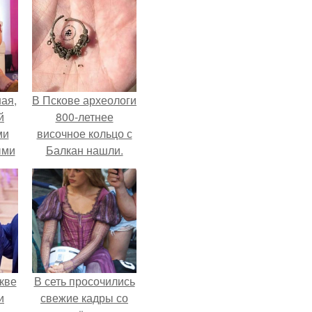
ая,
В Пскове археологи
й
800-летнее
ми
височное кольцо с
ыми
Балкан нашли.
удто
на
кве
В сеть просочились
и
свежие кадры со