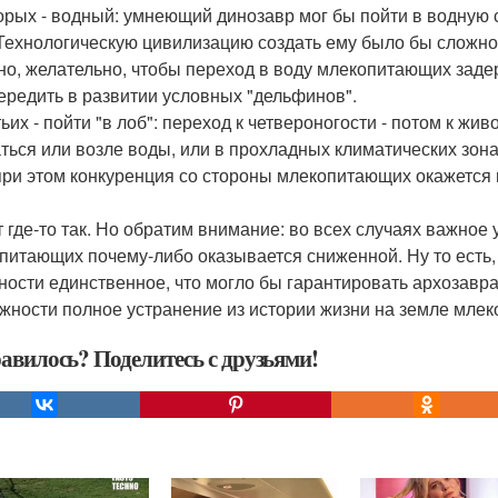
орых - водный: умнеющий динозавр мог бы пойти в водную 
 Технологическую цивилизацию создать ему было бы сложно,
но, желательно, чтобы переход в воду млекопитающих заде
ередить в развитии условных "дельфинов".
ьих - пойти "в лоб": переход к четвероногости - потом к жи
ться или возле воды, или в прохладных климатических зона
при этом конкуренция со стороны млекопитающих окажется 
т где-то так. Но обратим внимание: во всех случаях важное 
питающих почему-либо оказывается сниженной. Ну то есть,
ности единственное, что могло бы гарантировать архозавра
жности полное устранение из истории жизни на земле мле
авилось? Поделитесь с друзьями!