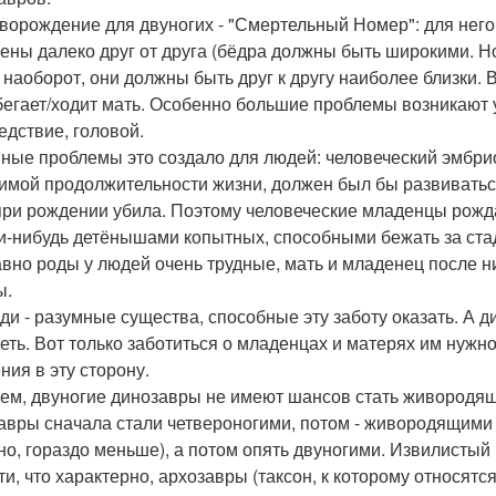
ворождение для двуногих - "Смертельный Номер": для него
ены далеко друг от друга (бёдра должны быть широкими. 
, наоборот, они должны быть друг к другу наиболее близки.
бегает/ходит мать. Особенно большие проблемы возникают 
едствие, головой.
ные проблемы это создало для людей: человеческий эмбрио
имой продолжительности жизни, должен был бы развиваться 
при рождении убила. Поэтому человеческие младенцы рож
и-нибудь детёнышами копытных, способными бежать за стад
авно роды у людей очень трудные, мать и младенец после 
ы.
ди - разумные существа, способные эту заботу оказать. А 
еть. Вот только заботиться о младенцах и матерях им нужн
ния в эту сторону.
ем, двуногие динозавры не имеют шансов стать живородящи
авры сначала стали четвероногими, потом - живородящими 
но, гораздо меньше), а потом опять двуногими. Извилистый 
ти, что характерно, архозавры (таксон, к которому относят