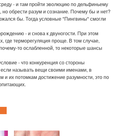
среду - и там пройти эволюцию по дельфиньему
 но обрести разум и сознание. Почему бы и нет?
ржался бы. Тогда условные "Пингвины" смогли
ворождению - и снова к двуногости. При этом
х, где терморегуляция проще. В том случае,
почему-то ослабленной, то некоторые шансы
условие - что конкуренция со стороны
 если называть вещи своими именами, в
м и их потомкам достижение разумности, это по
копитающих.