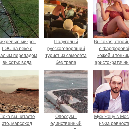
Вихревые микро -
Полуголый
Высокая, стройн
ГЭС на реке с
русскоговорящий
с фарфорово
алым перепадом
турист из самолёта
кожей и тонки
высоты: вода
без трапа
аристократичн
закручивается в
выпрыгнул.
чертами, эль
етонной камере и
выглядит так, б
вращает
сошла с полот
вертикальную
художника.
турбину.
Пока вы читаете
Опоссум -
Mуж жену в Мос
это, марсоход
единственный
из-за ревност