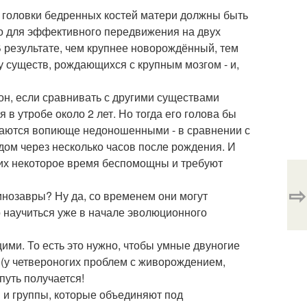
 головки бедренных костей матери должны быть
Но для эффективного передвижения на двух
 В результате, чем крупнее новорождённый, тем
у существ, рождающихся с крупным мозгом - и,
н, если сравнивать с другими существами
в утробе около 2 лет. Но тогда его голова бы
даются вопиюще недоношенными - в сравнении с
ом через несколько часов после рождения. И
них некоторое время беспомощны и требуют
⇨
динозавры? Ну да, со временем они могут
о научиться уже в начале эволюционного
ми. То есть это нужно, чтобы умные двуногие
(у четвероногих проблем с живорождением,
путь получается!
ся и группы, которые объединяют под