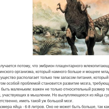
олучается потому, что эмбрион плацентарного млекопитающ
инского организма, который намного больше и мощнее мла
существо располагает только тем запасом питания, который 
том особой проблемой становится развитие мозга, требующе
 быть маленьким: важен не только относительный размер те
к, участвующих в мышлении. Но вылупляющееся из яйца сущ
етственно, иметь такой уж большой мозг.
азмера яйца - 6-8 литров. Оно не может быть больше, так к