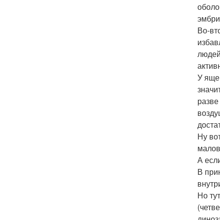
оболо
эмбри
Во-вт
избав
людей
актив
У яще
значи
разве
возду
доста
Ну во
малов
А есл
В при
внутр
Но ту
(четв
диноз