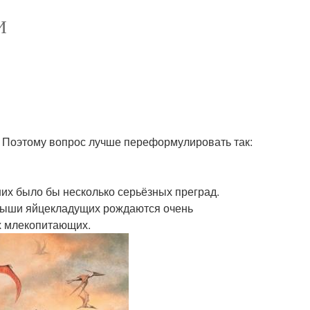
И
а. Поэтому вопрос лучше переформулировать так:
у них было бы несколько серьёзных преград.
ныши яйцекладущих рождаются очень
х млекопитающих.