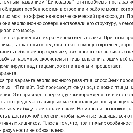
стемным названием "Динозавры") эти проблемы постаралис
 обладают особенностями в строении и работе мозга, котор
ти их мозг по эффективности человеческий превосходит. П
а они эволюционно совершенствовали его структуру, млек
ивая его массу.
птиц в сравнении с их размером очень велики. При этом пр
шима, так как они передвигаются с помощью крыльев, хоро
тавить себе и живорождение у них, просто это не очень сов
рьбу за наземные экосистемы птицы млекопитающим всё р
доминируют над птицами, хотя пингвины и процветают.
арианта.
ся три варианта эволюционного развития, способных поро
рвых - "Птичий". Всё происходит как у нас, но некие птицы
ения. Это приводит к переходу к живорождению и в итоге от
ть это среди массы хищных млекопитающих, шныряющих там 
ее, чем их будут сжирать хищники. Но мало ли: возможно, в
еть в достаточной степени, чтобы научиться защищаться от 
тивных хищников. Плюс в том, что, при птичьих особенност
я разумности не обязательно.