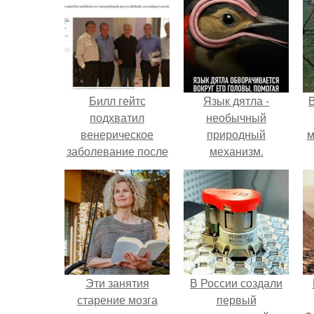
Билл гейтс
Язык дятла -
подхватил
необычный
венерическое
природный
м
заболевание после
механизм.
секса с "Русскими
Девушками".
б
Эти занятия
В России создали
старение мозга
первый