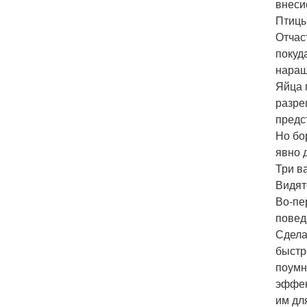
внеси
Птицы
Отчас
покуд
наращ
Яйца 
разре
предс
Но бо
явно 
Три в
Видят
Во-пе
повед
Сдела
быстр
поумн
эффек
им дл