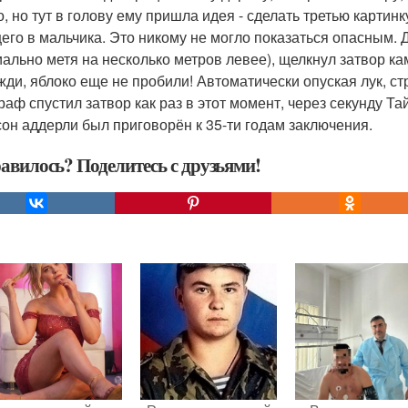
о, но тут в голову ему пришла идея - сделать третью картин
его в мальчика. Это никому не могло показаться опасным. 
иально метя на несколько метров левее), щелкнул затвор к
жди, яблоко еще не пробили! Автоматически опуская лук, ст
раф спустил затвор как раз в этот момент, через секунду Та
он аддерли был приговорён к 35-ти годам заключения.
авилось? Поделитесь с друзьями!