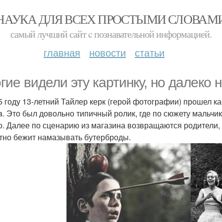
НАУКА ДЛЯ ВСЕХ ПРОСТЫМИ СЛОВАМ
самый лучший сайт c познавательной информацией.
главная
новости
статьи
гие видели эту картинку, но далеко 
5 году 13-летний Тайлер керк (герой фотографии) прошел к
la. Это был довольно типичный ролик, где по сюжету мальчи
о. Далее по сценарию из магазина возвращаются родители, д
тно бежит намазывать бутерброды.