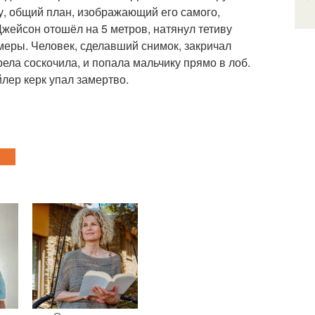
ку, общий план, изображающий его самого,
Джейсон отошёл на 5 метров, натянул тетиву
амеры. Человек, сделавший снимок, закричал
рела соскочила, и попала мальчику прямо в лоб.
йлер керк упал замертво.