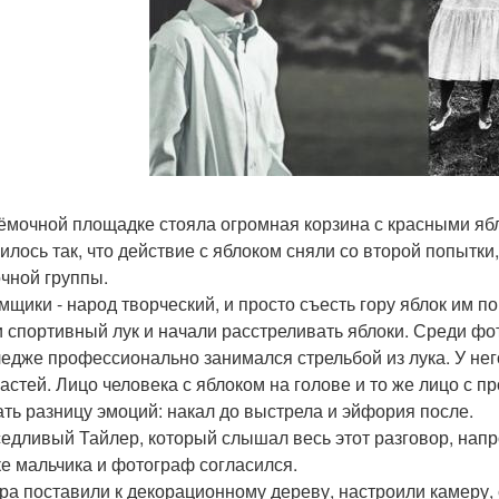
ёмочной площадке стояла огромная корзина с красными ябло
илось так, что действие с яблоком сняли со второй попытки
чной группы.
мщики - народ творческий, и просто съесть гору яблок им по
 спортивный лук и начали расстреливать яблоки. Среди ф
ледже профессионально занимался стрельбой из лука. У нег
частей. Лицо человека с яблоком на голове и то же лицо с 
ать разницу эмоций: накал до выстрела и эйфория после.
едливый Тайлер, который слышал весь этот разговор, напр
е мальчика и фотограф согласился.
ра поставили к декорационному дереву, настроили камеру, 