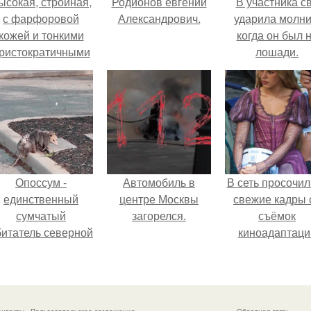
ысокая, стройная,
Родионов евгений
В участника с
с фарфоровой
Александрович.
ударила молни
кожей и тонкими
когда он был 
ристократичными
лошади.
чертами, эль
ыглядит так, будто
сошла с полотна
художника.
Опоссум -
Автомобиль в
В сеть просочил
единственный
центре Москвы
свежие кадры 
сумчатый
загорелся.
съёмок
битатель северной
киноадаптаци
америки.
"Рапунцель", и 
внимание
моментальн
оказалось