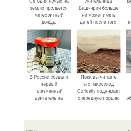
Сегодня ночью на
Жительница
В
землю прольется
Башкирии больше
метеоритный
не может иметь
дождь.
детей после того,
а
как медики сделали
ей аборт на шестом
в
месяце
беременности и
оставили в матке
плаценту.
В России создали
Пока вы читаете
первый
это, марсоход
плазменный
Curiosity поднимает
двигатель на
очередную порцию
о
криптоне.
красной пыли. 6.