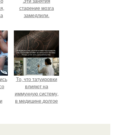
во
Эти занятия
я,
старение мозга
на
замедлили.
ись
То, что татуировки
со
влияют на
иммунную систему,
и
в медицине долгое
всё
время
рассматривалось
о
лишь как гипотеза.