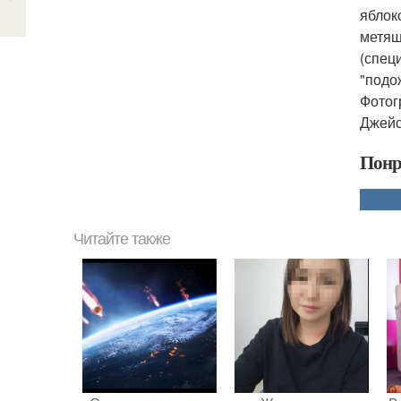
яблок
метящ
(спец
"подо
Фотог
Джейс
Понр
Читайте также