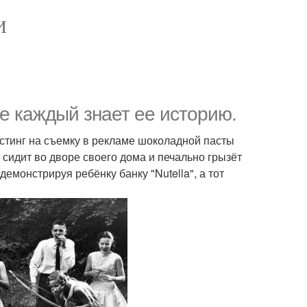
И
не каждый знает ее историю.
астинг на съемку в рекламе шоколадной пасты
к сидит во дворе своего дома и печально грызёт
емонстрируя ребёнку банку "Nutella", а тот