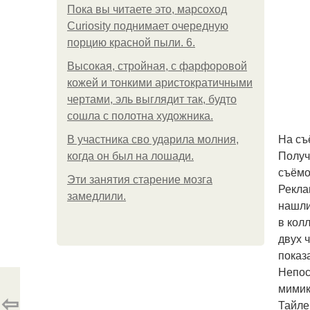
Пока вы читаете это, марсоход
Curiosity поднимает очередную
порцию красной пыли. 6.
Высокая, стройная, с фарфоровой
кожей и тонкими аристократичными
чертами, эль выглядит так, будто
сошла с полотна художника.
На съ
В участника сво ударила молния,
Получ
когда он был на лошади.
съёмо
Эти занятия старение мозга
Рекла
замедлили.
нашли
в кол
двух 
показ
Непос
мимик
⇦
Тайле