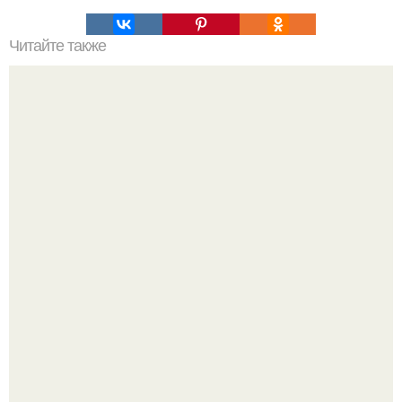
Читайте также
Неожиданный сюрприз в двери подержанного
автомобиля.