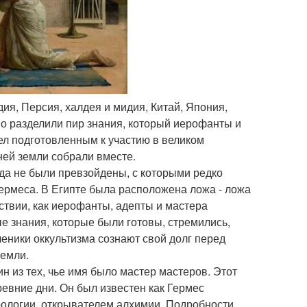
дия, Персия, халдея и мидия, Китай, Япония,
но разделили пир знания, который иерофанты и
ел подготовленным к участию в великом
ней земли собрали вместе.
гда не были превзойдены, с которыми редко
Гермеса. В Египте была расположена ложа - ложа
ствии, как иерофанты, адепты и мастера
ые знания, которые были готовы, стремились,
ченики оккультизма сознают свой долг перед
земли.
ин из тех, чье имя было мастер мастеров. Этот
ревние дни. Он был известен как Гермес
трологии, открывателем алхимии. Подробности