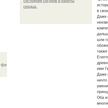
состояния сосудов и работы
истор
сердца.
в сво
Даже 
неизв
компе
дальш
шли г
обоже
также
Египт
⇦
древн
имя Г
Даже 
ничто
умени
принц
Оба и
многи