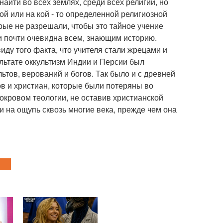
айти во всех землях, среди всех религий, но
ой или на кой - то определенной религиозной
рые не разрешали, чтобы это тайное учение
и почти очевидна всем, знающим историю.
ду того факта, что учителя стали жрецами и
льтате оккультизм Индии и Персии был
ьтов, верований и богов. Так было и с древней
ов и христиан, которые были потеряны во
кровом теологии, не оставив христианской
ти на ощупь сквозь многие века, прежде чем она