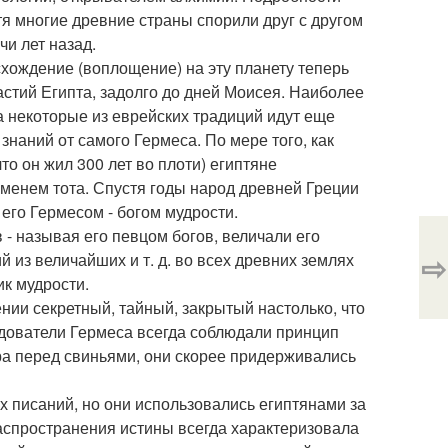
тя многие древние страны спорили друг с другом
чи лет назад.
схождение (воплощение) на эту планету теперь
стий Египта, задолго до дней Моисея. Наиболее
 некоторые из еврейских традиций идут еще
знаний от самого Гермеса. По мере того, как
то он жил 300 лет во плоти) египтяне
именем тота. Спустя годы народ древней Греции
его Гермесом - богом мудрости.
в - называя его певцом богов, величали его
⇨
 из величайших и т. д. во всех древних землях
к мудрости.
нии секретный, тайный, закрытый настолько, что
следователи Гермеса всегда соблюдали принцип
ра перед свиньями, они скорее придерживались
х писаний, но они использовались египтянами за
распространения истины всегда характеризовала