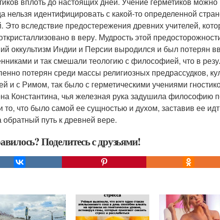
тиков вплоть до настоящих дней. Учение герметиков можно н
да нельзя идентифицировать с какой-то определенной стран
й. Это вследствие предостережения древних учителей, кото
откристаллизовано в веру. Мудрость этой предосторожност
ий оккультизм Индии и Персии выродился и был потерян вви
нниками и так смешали теологию с философией, что в резу
пенно потерян среди массы религиозных предрассудков, кул
ей и с Римом, так было с герметическими учениями гностик
на Константина, чья железная рука задушила философию по
и то, что было самой ее сущностью и духом, заставив ее ид
 обратный путь к древней вере.
авилось? Поделитесь с друзьями!