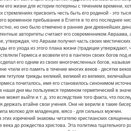
ии его жизни для истории потеряны с течением времени, хо
их стремлениях присвоить честь быть его родиной - это тыся
его временное пребывание в Египте в то его последнее ни
естно, но оно было отмечено в ранние дни древнейших дина
тентные авторитеты считают его современником Авраама, а
е, утверждая, что Авраам получил часть своих мистических 
оды его ухода из этого плана жизни (традиции утверждают, ч
ствляли Гермеса и возвели его в пантеон своих богов под 
 сделал его одним из своих многочисленных богов, называя 
яне чтили его память в течение многих веков - десятки веко
им титулом трижды великий, великий из великих, величайший
ермеса почиталось, имя его становилось синонимом источни
в наши дни мы пользуемся термином герметический в значе
 не может выйти и т. д. это вследствие того факта, что по
я держать втайне свои учения. Они не верили в такие бисе
ипа молоко для младенцев, мясо - для сильных мужчин.
з этих изречений знакомы читателю христианских священны
е века до рождества христова. Эта политика тщательного 