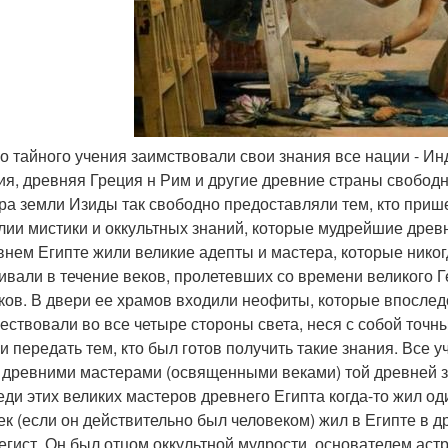
его тайного учения заимствовали свои знания все нации - Ин
ия, древняя Греция н Рим и другие древние страны свобод
ра земли Изиды так свободно предоставляли тем, кто приш
лии мистики и оккультных знаний, которые мудрейшие древ
внем Египте жили великие адепты и мастера, которые нико
ивали в течение веков, пролетевших со времени великого 
ков. В двери ее храмов входили неофиты, которые впослед
ествовали во все четыре стороны света, неся с собой точн
и передать тем, кто был готов получить такие знания. Все у
 древними мастерами (освященными веками) той древней 
еди этих великих мастеров древнего Египта когда-то жил од
ек (если он действительно был человеком) жил в Египте в д
егист. Он был отцом оккультной мудрости, основателем ас