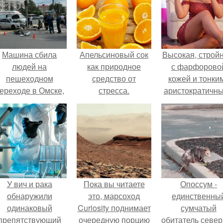
Машина сбила
Апельсиновый сок
Высокая, стройн
людей на
как природное
с фарфорово
пешеходном
средство от
кожей и тонки
ереходе в Омске,
стресса.
аристократичн
пострадали 8
чертами, эль
человек.
выглядит так, б
сошла с полот
художника.
У вич и рака
Пока вы читаете
Опоссум -
обнаружили
это, марсоход
единственны
одинаковый
Curiosity поднимает
сумчатый
препятствующий
очередную порцию
обитатель севе