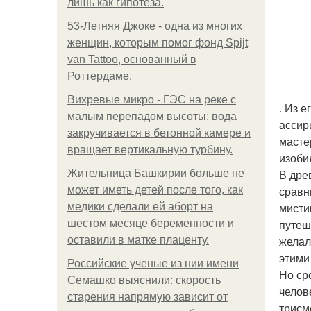
лишь как гипотеза.
53-Летняя Джоке - одна из многих
женщин, которым помог фонд Spijt
van Tattoo, основанный в
Роттердаме.
Вихревые микро - ГЭС на реке с
. Из 
малым перепадом высоты: вода
ассир
закручивается в бетонной камере и
масте
вращает вертикальную турбину.
изоби
В дре
Жительница Башкирии больше не
сравн
может иметь детей после того, как
мисти
медики сделали ей аборт на
путеш
шестом месяце беременности и
желал
оставили в матке плаценту.
этими
Российские ученые из нии имени
Но ср
Семашко выяснили: скорость
челов
старения напрямую зависит от
трисм