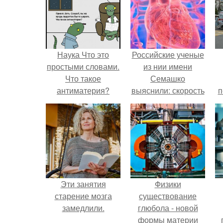
Наука Что это
Российские ученые
простыми словами.
из нии имени
Что такое
Семашко
антиматерия?
выяснили: скорость
п
старения напрямую
зависит от
состояния сосудов
и работы сердца.
Эти занятия
Физики
старение мозга
существование
замедлили.
глюбола - новой
формы материи