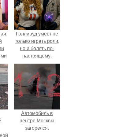
ая,
Голливуд умеет не
й
только играть роли,
ми
но и болеть по-
ыми
настоящему.
удто
на
Автомобиль в
й
центре Москвы
загорелся.
рной