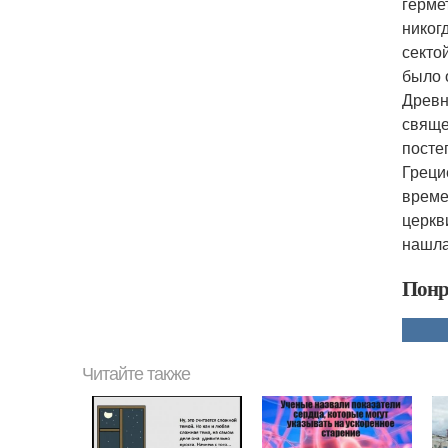
герме
никог
секто
было 
Древн
свяще
посте
Греци
време
церкв
нашла
Понр
Читайте также