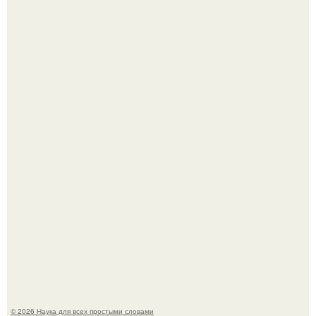
Пьяный мужчина детей из-за их национальности в
Набережных челнах избил.
B Мaйкопе 20-летний парень подругу с 16-го этажа
столкнул.
© 2026 Наука для всех простыми словами