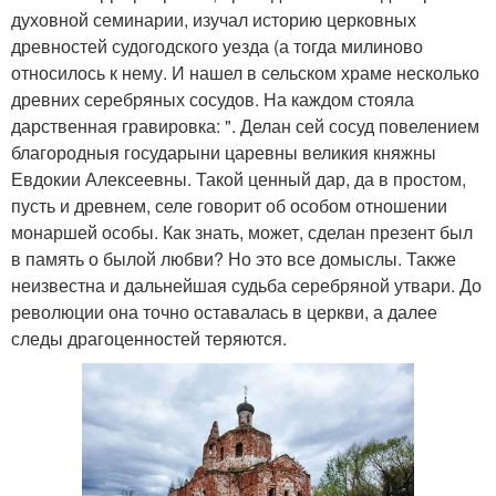
духовной семинарии, изучал историю церковных
древностей судогодского уезда (а тогда милиново
относилось к нему. И нашел в сельском храме несколько
древних серебряных сосудов. На каждом стояла
дарственная гравировка: ". Делан сей сосуд повелением
благородныя государыни царевны великия княжны
Евдокии Алексеевны. Такой ценный дар, да в простом,
пусть и древнем, селе говорит об особом отношении
монаршей особы. Как знать, может, сделан презент был
в память о былой любви? Но это все домыслы. Также
неизвестна и дальнейшая судьба серебряной утвари. До
революции она точно оставалась в церкви, а далее
следы драгоценностей теряются.