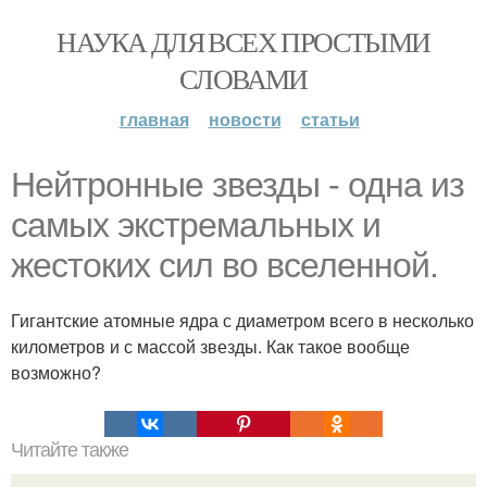
НАУКА ДЛЯ ВСЕХ ПРОСТЫМИ
СЛОВАМИ
главная
новости
статьи
Нейтронные звезды - одна из
самых экстремальных и
жестоких сил во вселенной.
Гигантские атомные ядра с диаметром всего в несколько
километров и с массой звезды. Как такое вообще
возможно?
Читайте также