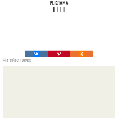
Читайте также
Философия Толстого. Философские идеи в творчестве Л.
Н. Толстого.