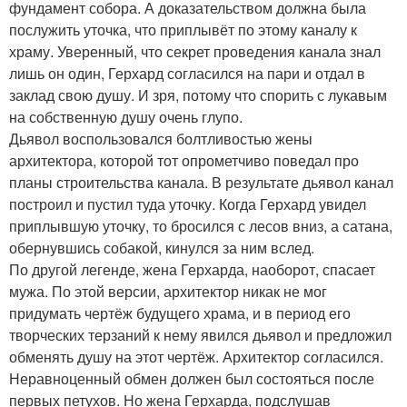
фундамент собора. А доказательством должна была
послужить уточка, что приплывёт по этому каналу к
храму. Уверенный, что секрет проведения канала знал
лишь он один, Герхард согласился на пари и отдал в
заклад свою душу. И зря, потому что спорить с лукавым
на собственную душу очень глупо.
Дьявол воспользовался болтливостью жены
архитектора, которой тот опрометчиво поведал про
планы строительства канала. В результате дьявол канал
построил и пустил туда уточку. Когда Герхард увидел
приплывшую уточку, то бросился с лесов вниз, а сатана,
обернувшись собакой, кинулся за ним вслед.
По другой легенде, жена Герхарда, наоборот, спасает
мужа. По этой версии, архитектор никак не мог
придумать чертёж будущего храма, и в период его
творческих терзаний к нему явился дьявол и предложил
обменять душу на этот чертёж. Архитектор согласился.
Неравноценный обмен должен был состояться после
первых петухов. Но жена Герхарда, подслушав