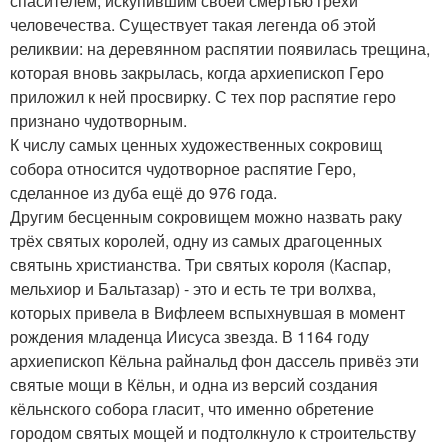
спасителем, искупившим своей смертью грехи
человечества. Существует такая легенда об этой
реликвии: на деревянном распятии появилась трещина,
которая вновь закрылась, когда архиепископ Геро
приложил к ней просвирку. С тех пор распятие геро
признано чудотворным.
К числу самых ценных художественных сокровищ
собора относится чудотворное распятие Геро,
сделанное из дуба ещё до 976 года.
Другим бесценным сокровищем можно назвать раку
трёх святых королей, одну из самых драгоценных
святынь христианства. Три святых короля (Каспар,
мельхиор и Бальтазар) - это и есть те три волхва,
которых привела в Вифлеем вспыхнувшая в момент
рождения младенца Иисуса звезда. В 1164 году
архиепископ Кёльна райнальд фон дассель привёз эти
святые мощи в Кёльн, и одна из версий создания
кёльнского собора гласит, что именно обретение
городом святых мощей и подтолкнуло к строительству