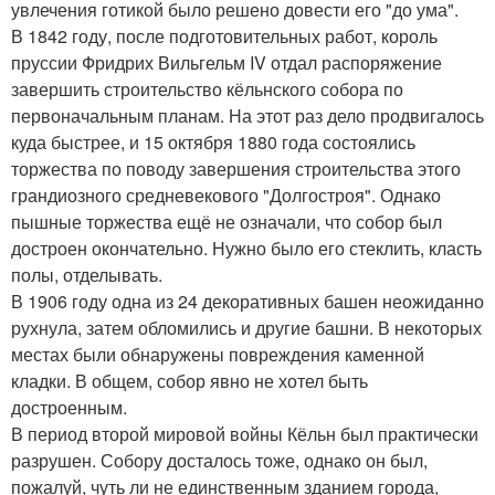
увлечения готикой было решено довести его "до ума".
В 1842 году, после подготовительных работ, король
пруссии Фридрих Вильгельм IV отдал распоряжение
завершить строительство кёльнского собора по
первоначальным планам. На этот раз дело продвигалось
куда быстрее, и 15 октября 1880 года состоялись
торжества по поводу завершения строительства этого
грандиозного средневекового "Долгостроя". Однако
пышные торжества ещё не означали, что собор был
достроен окончательно. Нужно было его стеклить, класть
полы, отделывать.
В 1906 году одна из 24 декоративных башен неожиданно
рухнула, затем обломились и другие башни. В некоторых
местах были обнаружены повреждения каменной
кладки. В общем, собор явно не хотел быть
достроенным.
В период второй мировой войны Кёльн был практически
разрушен. Собору досталось тоже, однако он был,
пожалуй, чуть ли не единственным зданием города,