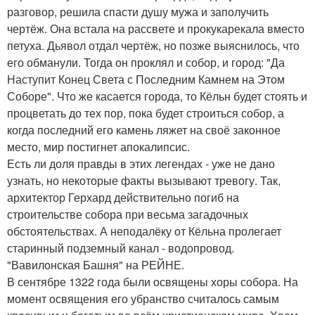
разговор, решила спасти душу мужа и заполучить
чертёж. Она встала на рассвете и прокукарекала вместо
петуха. Дьявол отдал чертёж, но позже выяснилось, что
его обманули. Тогда он проклял и собор, и город: "Да
Наступит Конец Света с Последним Камнем на Этом
Соборе". Что же касается города, то Кёльн будет стоять и
процветать до тех пор, пока будет строиться собор, а
когда последний его камень ляжет на своё законное
место, мир постигнет апокалипсис.
Есть ли доля правды в этих легендах - уже не дано
узнать, но некоторые факты вызывают тревогу. Так,
архитектор Герхард действительно погиб на
строительстве собора при весьма загадочных
обстоятельствах. А неподалёку от Кёльна пролегает
старинный подземный канал - водопровод.
"Вавилонская Башня" на РЕЙНЕ.
В сентябре 1322 года были освящены хоры собора. На
момент освящения его убранство считалось самым