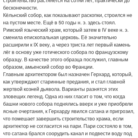
строительство растянется на сотни лет, практически до
бесконечности.
Кёльнский собор, как показывают раскопки, строился не
на пустом месте. Ещё в 50 годы н. э. здесь стоял.
Римский языческий храм, который затем в IV веке н. э.
сменила епископальная церковь. Её значительно
расширили к IX веку, а через триста лет первый камень
лёг в основу уже готического собора по французскому
образцу. В качестве этого образца послужил, главным
образом, амьенский собор во Франции.
Главным архитектором был назначен Герхард, который,
как утверждают старинные предания, и стал главной
жертвой козней дьявола. Варианты разнятся этих
зловещих легенд. Одна из них гласит о том, что когда
башни нового собора поднялись вверх и уже приобрели
ясные очертания, к Герхарду явился сатана и пригрозил,
что помешает завершить строительство храма, если
архитектор не согласится на пари. Пари состояло в том,
что сатана брался соорудить канал и подвести воду под