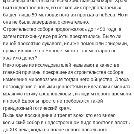
красивым и богатым во всём христианском мире. Храм
был недостроенным, из нескольких предполагаемых
башен лишь 59-метровая южная пронзала небеса. Но и
она не была завершена окончательно.
Строительство собора продолжалось до 1450 года, а
затем потихоньку все работы прекратились. Было ли
виной проклятие лукавого, или же помешали эпидемии,
прокатившиеся по Европе, может, элементарно не
хватило денег?
Некоторые из исследователей называют в качестве
главной причины прекращения строительства собора
изменение мировоззрения тогдашнего общества. Эпоха
возрождения с новыми ценностями и идеалами сменила
мрачную готику средневековья, и людям нового времени
и новой Европы просто не требовался такой
грандиозный готический храм.
Вызывая восхищение и трепет всех, кто его видел,
кёльнский собор в недостроенном виде простоял вплоть
до XIX века, когда на волне нового повального