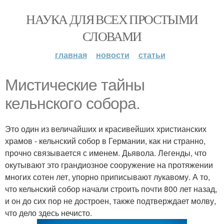
НАУКА ДЛЯ ВСЕХ ПРОСТЫМИ
СЛОВАМИ
главная
новости
статьи
Миcтичecкие тaйны
кeльнcкoгo coбopa.
Это один из величайших и красивейших христианских
храмов - кельнский собор в Германии, как ни странно,
прочно связывается с именем. Дьявола. Легенды, что
окутывают это грандиозное сооружение на протяжении
многих сотен лет, упорно приписывают лукавому. А то,
что кельнский собор начали строить почти 800 лет назад,
и он до сих пор не достроен, также подтверждает молву,
что дело здесь нечисто.