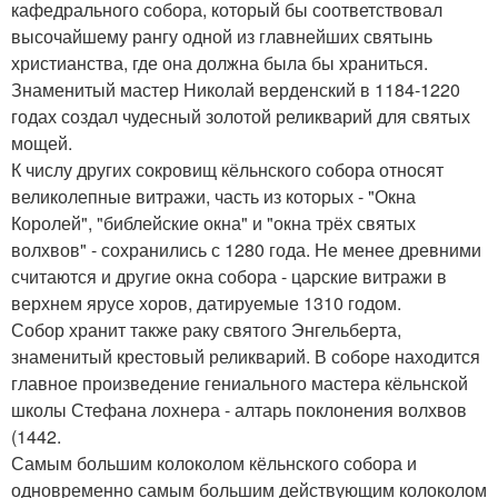
кафедрального собора, который бы соответствовал
высочайшему рангу одной из главнейших святынь
христианства, где она должна была бы храниться.
Знаменитый мастер Николай верденский в 1184-1220
годах создал чудесный золотой реликварий для святых
мощей.
К числу других сокровищ кёльнского собора относят
великолепные витражи, часть из которых - "Окна
Королей", "библейские окна" и "окна трёх святых
волхвов" - сохранились с 1280 года. Не менее древними
считаются и другие окна собора - царские витражи в
верхнем ярусе хоров, датируемые 1310 годом.
Собор хранит также раку святого Энгельберта,
знаменитый крестовый реликварий. В соборе находится
главное произведение гениального мастера кёльнской
школы Стефана лохнера - алтарь поклонения волхвов
(1442.
Самым большим колоколом кёльнского собора и
одновременно самым большим действующим колоколом