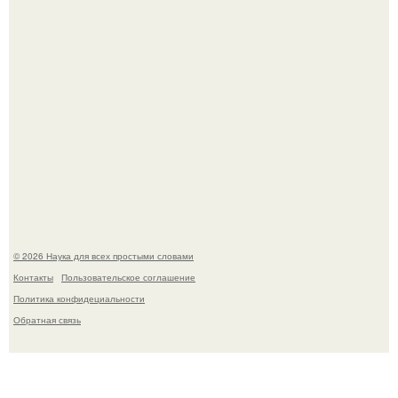
Mуж жену в Москве из-за ревности зарезал.
© 2026 Наука для всех простыми словами
Контакты
Пользовательское соглашение
Политика конфидециальности
Обратная связь