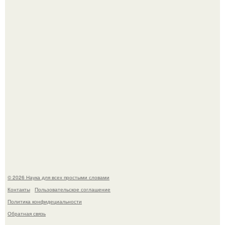
Астрофизики наконец размер крупнейшей из известных
галактик измерили.
Ученые "Гормон Мотивации нашли".
© 2026 Наука для всех простыми словами
Контакты
Пользовательское соглашение
Политика конфидециальности
Обратная связь