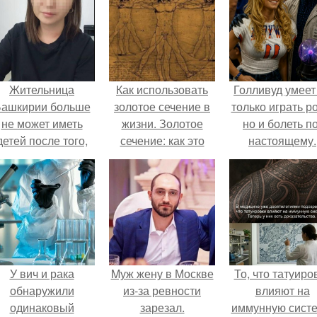
Жительница
Как использовать
Голливуд умеет
ашкирии больше
золотое сечение в
только играть р
не может иметь
жизни. Золотое
но и болеть по
детей после того,
сечение: как это
настоящему.
ак медики сделали
работает.
й аборт на шестом
месяце
беременности и
оставили в матке
плаценту.
У вич и рака
Mуж жену в Москве
То, что татуиро
обнаружили
из-за ревности
влияют на
одинаковый
зарезал.
иммунную систе