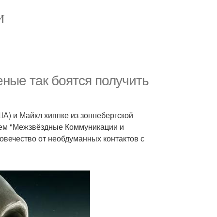
И
ные так боятся получить
ША) и Майкл хиппке из зоннебергской
ием "Межзвёздные Коммуникации и
вечество от необдуманных контактов с