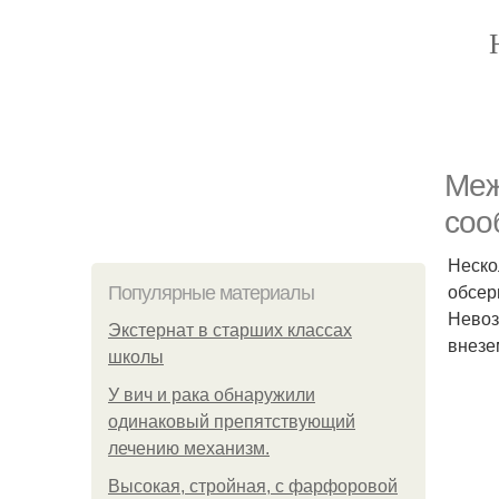
Меж
соо
Неско
обсер
Популярные материалы
Невоз
Экстернат в старших классах
внезе
школы
У вич и рака обнаружили
одинаковый препятствующий
лечению механизм.
Высокая, стройная, с фарфоровой