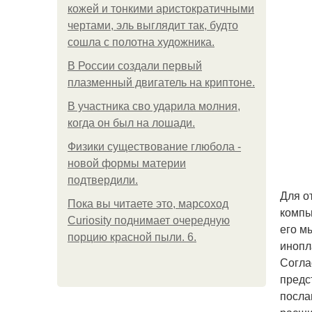
кожей и тонкими аристократичными
чертами, эль выглядит так, будто
сошла с полотна художника.
В России создали первый
плазменный двигатель на криптоне.
В участника сво ударила молния,
когда он был на лошади.
Физики существование глюбола -
новой формы материи
подтвердили.
Для о
Пока вы читаете это, марсоход
компь
Curiosity поднимает очередную
его м
порцию красной пыли. 6.
инопл
Согла
предс
посла