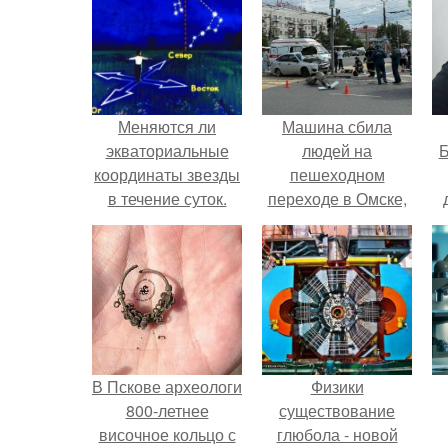
Меняются ли
Машина сбила
экваториальные
людей на
Б
координаты звезды
пешеходном
в течение суток.
переходе в Омске,
Определение
пострадали 8
к
географических
человек.
е
координат по
звездам.
В Пскове археологи
Физики
800-летнее
существование
височное кольцо с
глюбола - новой