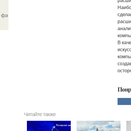
расши
Наибо
⇦
сдела
расши
анали
компь
В кач
искус
компь
созда
остор
Понр
Читайте также