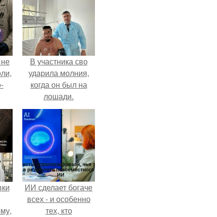
 не
В участника сво
оли,
ударила молния,
-
когда он был на
лошади.
вки
ИИ сделает богаче
всех - и особенно
му,
тех, кто