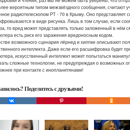
фровки и чтения, раз мы не можем быть уверены, что отпр
лее вероятным типом межзвёздного сообщения, считают уч
нное радиотелескопом РТ - 70 в Крыму. Оно представляет 
фровываются в виде рисунка. Лишь в том случае, если соо
за, то вред может представлять только заложенный в нём 
ютера есть риск его заражения вредоносным кодом.
естве возможного сценария лёрнед и хиппке описывают пол
ственного интеллекта. Даже если его расшифровка будет п
ютера, искусственный интеллект может попытаться манипул
вать сложные технологии, не предупреждая о возможных оп
ожнее при контакте с инопланетянами!
авилось? Поделитесь с друзьями!