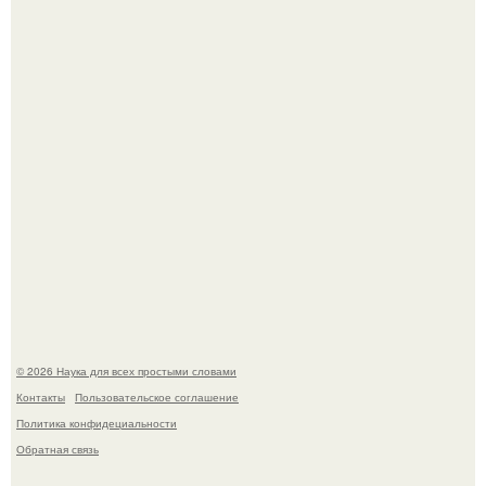
В геноме человека обнаружили следы неизвестных
видов древних предков.
B Мaйкопе 20-летний парень подругу с 16-го этажа
столкнул.
© 2026 Наука для всех простыми словами
Контакты
Пользовательское соглашение
Политика конфидециальности
Обратная связь