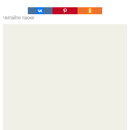
Читайте также
Скальные барельефы неизвестной цивилизации
посреди пустыни в саудовской Аравии.