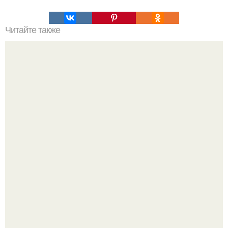
Читайте также
Скальные барельефы неизвестной цивилизации
посреди пустыни в саудовской Аравии.