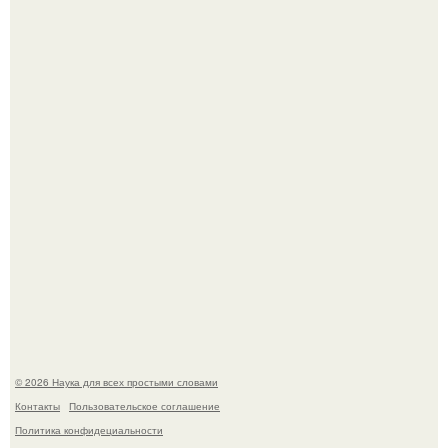
Высокая, стройная, с фарфоровой кожей и тонкими
аристократичными чертами, эль выглядит так, будто
сошла с полотна художника.
В России создали первый плазменный двигатель на
криптоне.
© 2026 Наука для всех простыми словами
Контакты
Пользовательское соглашение
Политика конфидециальности