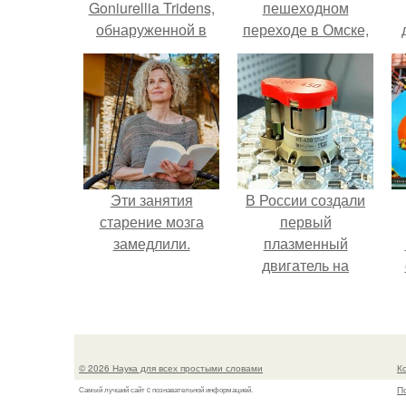
Goniurellia Tridens,
пешеходном
обнаруженной в
переходе в Омске,
ОАЭ, на крыльях
пострадали 8
к
изображены … ещё
человек.
е
две мухи.
Эти занятия
В России создали
старение мозга
первый
замедлили.
плазменный
двигатель на
криптоне.
© 2026 Наука для всех простыми словами
К
П
Самый лучший сайт c познавательной информацией.