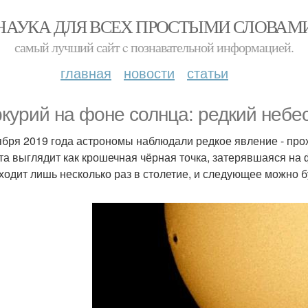
НАУКА ДЛЯ ВСЕХ ПРОСТЫМИ СЛОВАМ
самый лучший сайт c познавательной информацией.
главная
новости
статьи
курий на фоне солнца: редкий небес
ября 2019 года астрономы наблюдали редкое явление - про
та выглядит как крошечная чёрная точка, затерявшаяся на 
ходит лишь несколько раз в столетие, и следующее можно буд