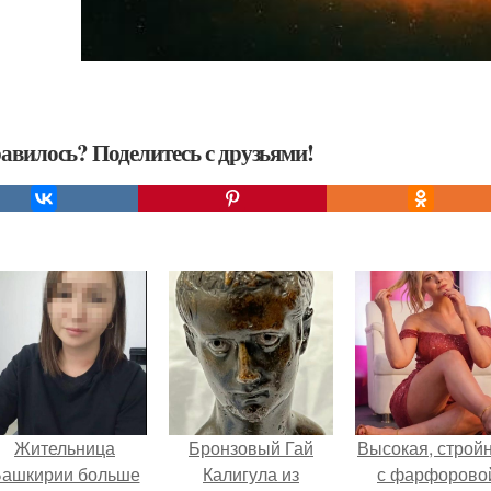
авилось? Поделитесь с друзьями!
Жительница
Бронзовый Гай
Высокая, стройн
ашкирии больше
Калигула из
с фарфорово