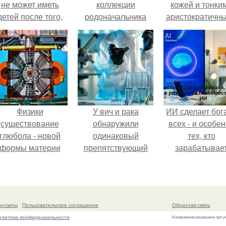
не может иметь
коллекции
кожей и тонки
детей после того,
родоначальника
аристократичн
ак медики сделали
готической
чертами, эль
й аборт на шестом
литературы Хораса
выглядит так, б
месяце
уолпола (автора
сошла с полот
беременности и
легендарного
художника.
оставили в матке
романа "Замок
плаценту.
Отранто".
Физики
У вич и рака
ИИ сделает бог
существование
обнаружили
всех - и особе
глюбола - новой
одинаковый
тех, кто
формы материи
препятствующий
зарабатывае
подтвердили.
лечению механизм.
меньше всего
онтакты
Пользовательское соглашение
Обратная связь
олитика конфидециальности
Копирование разрешено при у