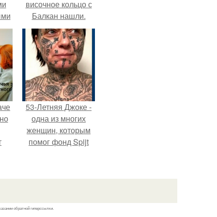
ми
височное кольцо с
ыми
Балкан нашли.
удто
на
аче
53-Летняя Джоке -
нно
одна из многих
женщин, которым
т
помог фонд Spijt
.
van Tattoo,
основанный в
Роттердаме.
казании обратной гиперссылки.