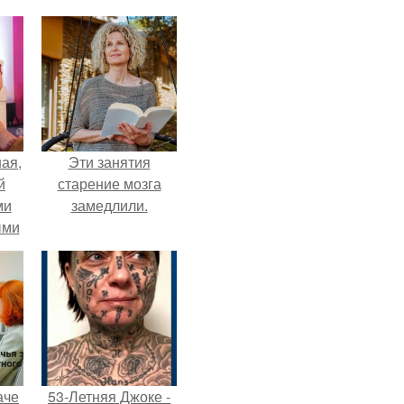
ая,
Эти занятия
й
старение мозга
ми
замедлили.
ыми
удто
на
аче
53-Летняя Джоке -