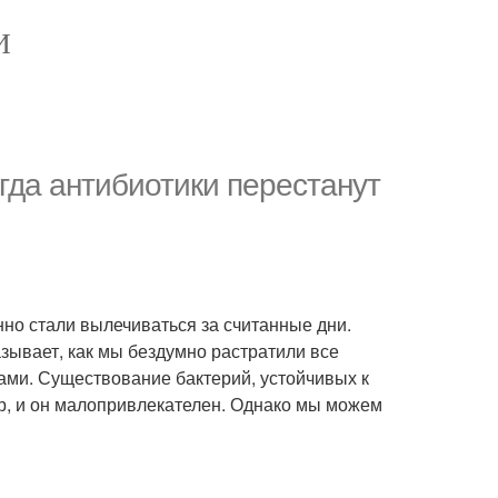
И
огда антибиотики перестанут
но стали вылечиваться за считанные дни.
зывает, как мы бездумно растратили все
ами. Существование бактерий, устойчивых к
ир, и он малопривлекателен. Однако мы можем