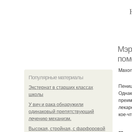
Мэр
пом
Maxon
Популярные материалы
Пениц
Экстернат в старших классах
Однак
школы
преим
У вич и рака обнаружили
лекар
одинаковый препятствующий
кое-ч
лечению механизм.
Высокая, стройная, с фарфоровой