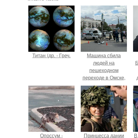
Титан (др. - Греч.
Машина сбила
людей на
Б
пешеходном
переходе в Омске,
пострадали 8
к
человек.
е
Опоссум -
Принцесса дании
В