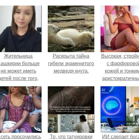
Жительница
Раскрыта тайна
Высокая, стройн
ашкирии больше
гибели знаменитого
с фарфорово
не может иметь
медведя кнута.
кожей и тонки
детей после того,
аристократичн
ак медики сделали
чертами, эль
й аборт на шестом
выглядит так, б
месяце
сошла с полот
беременности и
художника.
оставили в матке
плаценту.
 сеть просочились
То, что татуировки
ИИ сделает бог