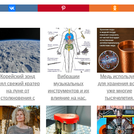
Корейский зонд
Вибрации
Медь использу
нял свежий кратер
музыкальных
для хранения в
на луне от
инструментов и их
уже многие
столкновения с
влияние на нас.
тысячелетия.
бломком Falcon 9.