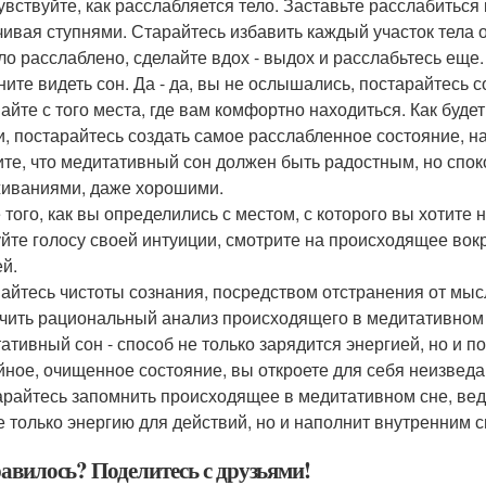
чувствуйте, как расслабляется тело. Заставьте расслабиться
чивая ступнями. Старайтесь избавить каждый участок тела о
ело расслаблено, сделайте вдох - выдох и расслабьтесь еще.
чните видеть сон. Да - да, вы не ослышались, постарайтесь
айте с того места, где вам комфортно находиться. Как буде
и, постарайтесь создать самое расслабленное состояние, 
те, что медитативный сон должен быть радостным, но спок
иваниями, даже хорошими.
 того, как вы определились с местом, с которого вы хотите 
йте голосу своей интуиции, смотрите на происходящее вокру
й.
айтесь чистоты сознания, посредством отстранения от мысл
чить рациональный анализ происходящего в медитативном 
ативный сон - способ не только зарядится энергией, но и
йное, очищенное состояние, вы откроете для себя неизведа
арайтесь запомнить происходящее в медитативном сне, вед
е только энергию для действий, но и наполнит внутренним с
авилось? Поделитесь с друзьями!