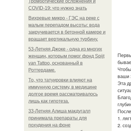
Тромботические осложнения и
COVID-19: что нужно знать
Вихревые микро - ГЭС на реке с
малым перепадом высоты: вода
закручивается в бетонной камере и
вращает вертикальную турбину.
53-Летняя Джоке - одна из многих
Первы
женщин, которым помог фонд Spijt
бывае
van Tattoo, основанный в
Чтобы
Роттердаме.
ваши 
То, что татуировки влияют на
Эта д
иммунную систему, в медицине
ситуа
долгое время рассматривалось
Благо
лишь как гипотеза.
глуби
После
33-Летняя Алиша макдугалл
1. ля
принимала препараты для
2. со
похудения на фоне