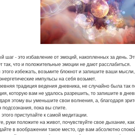
й шаг - это избавление от эмоций, накопленных за день. Эт
т так, что и положительные эмоции не дают расслабиться.
 этого избежать, возьмите блокнот и запишите ваши мысли
энергетические импульсы на себя возьмет.
ревняя традиция ведения дневника, не случайно была так 
ция, которую вам не удалось разрешить, то запишите в дн
даря этому вы уменьшите свои волнения, а, благодаря зри
н подсознания, пока вы спите.
 этого приступайте к самой медитации.
гте, руки положите на живот, почувствуйте свое дыхание, как
здайте в воображении такое место, где вам абсолютно споко