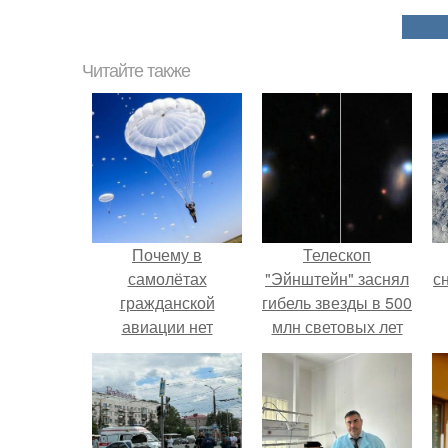
Читайте также
Почему в
Телескоп
самолётах
"Эйнштейн" заснял
с
гражданской
гибель звезды в 500
авиации нет
млн световых лет
парашютов?
от земли.
о