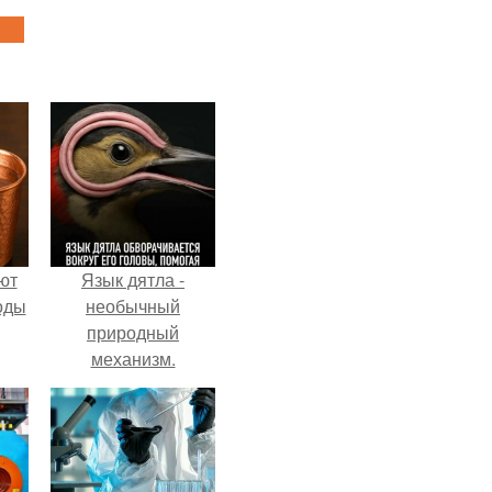
ют
Язык дятла -
оды
необычный
природный
механизм.