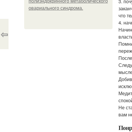
3. по
полиэндокринного метаболического
закан
овариального синдрома.
что т
4. на
Начин
⇦
власт
Помни
переж
После
Следу
мысле
Добив
исклю
Медит
споко
Не ст
вам н
Понр