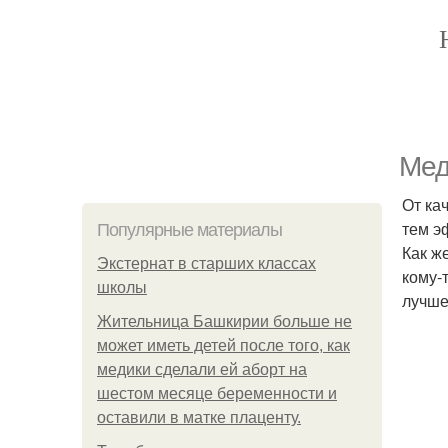
Мед
От ка
тем э
Популярные материалы
Как ж
Экстернат в старших классах
кому-
школы
лучше
Жительница Башкирии больше не
может иметь детей после того, как
медики сделали ей аборт на
шестом месяце беременности и
оставили в матке плаценту.