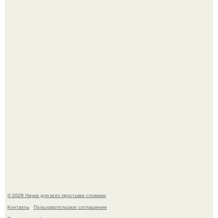
Физики существование глюбола - новой формы материи
подтвердили.
Пока вы читаете это, марсоход Curiosity поднимает
очередную порцию красной пыли. 6.
© 2026 Наука для всех простыми словами
Контакты
Пользовательское соглашение