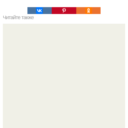
Читайте также
Гимнастика при остеохондрозе грудного отдела. Шейный
хондроз