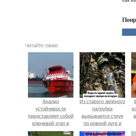
Понр
Читайте также
Анализ
Из старого зелёного
устойчивости
патрубка
и
представляет собой
вырывается струя
ключевой этап в
по ровной дуге и
процессе
точно попадает в