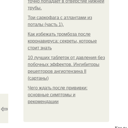
точно попадает в отверстие нижней
трубы.
Три саркофага с атлантами из
поталы (часть 1).
Как избежать тромбоза после
коронавируса: секреты, которые
стоит знать
10 лучших таблеток от давления без
побочных эффектов. Ингибиторы
рецепторов ангиотензина ІІ
(сартаны)
Чего ждать после прививки:
основные симптомы и
рекомендации
⇦
Как в