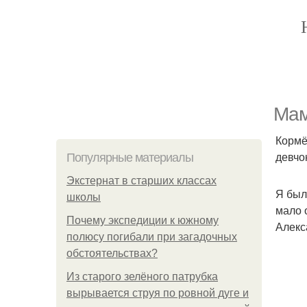
Мам
Кормё
девчо
Популярные материалы
Экстернат в старших классах
Я был
школы
мало 
Почему экспедиции к южному
Алекс
полюсу погибали при загадочных
обстоятельствах?
Из старого зелёного патрубка
вырывается струя по ровной дуге и