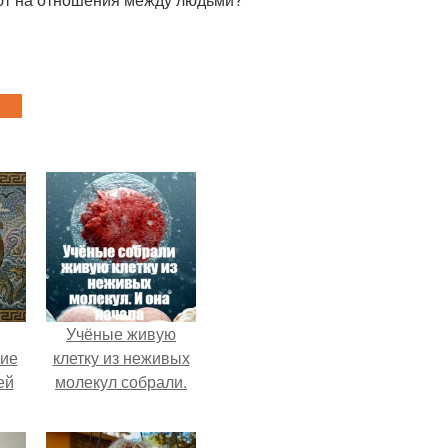
Учёные живую
кие
клетку из неживых
ей
молекул собрали.
.