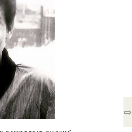
⇨
яют на отношения между людьми?