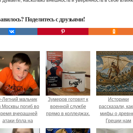
авилось? Поделитесь с друзьями!
9-Лeтний мaльчик
Зумеров готовят к
Историки
з Москвы погиб во
военной службе
рассказали, ка
время вчерашней
прямо в колледжах.
мифы о древн
атаки бпла на
Греции нам
пляже под
навязало кино