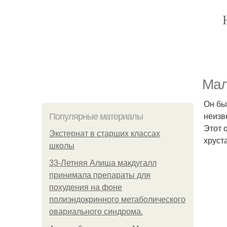
Мал
Он бы
неизв
Популярные материалы
Этот 
Экстернат в старших классах
хруст
школы
33-Летняя Алиша макдугалл
принимала препараты для
похудения на фоне
полиэндокринного метаболического
овариального синдрома.