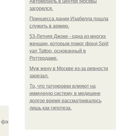
Автомобиль в центре Москвы
загорелся.
Принцесса дании Изабелла пошла
служить в армию.
53-Летняя Джоке - одна из многих
женщин, которым помог фонд Spijt
van Tattoo, основанный в
Роттердаме.
Mуж жену в Москве из-за ревности
зарезал.
То, что татуировки влияют на
иммунную систему, в медицине
долгое время рассматривалось
лишь как гипотеза.
⇦