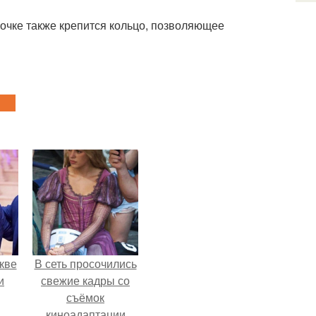
почке также крепится кольцо, позволяющее
кве
В сеть просочились
и
свежие кадры со
съёмок
киноадаптации