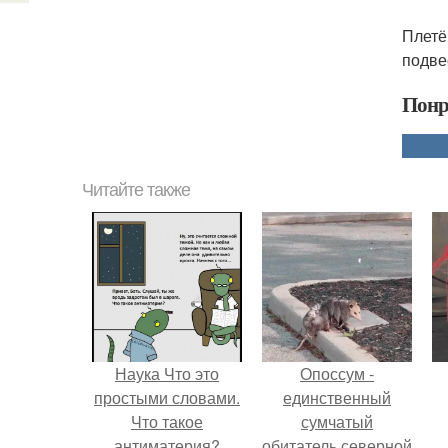
Плетё
подве
Понр
Читайте также
Наука Что это
Опоссум -
простыми словами.
единственный
Что такое
сумчатый
антиматерия?
обитатель северной