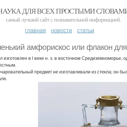
НАУКА ДЛЯ ВСЕХ ПРОСТЫМИ СЛОВАМ
самый лучший сайт c познавательной информацией.
главная
новости
статьи
енький амфорискос или флакон для
л изготовлен в I веке н. э. в восточном Средиземноморье, о
естным.
очаровательный предмет не изготавливали из стекла; он бы
аля.