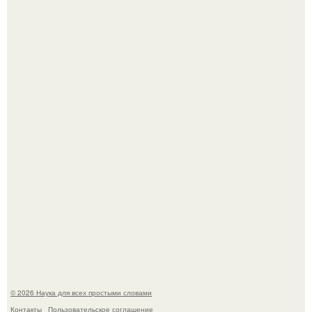
Астрофизики наконец размер крупнейшей из известных
галактик измерили.
B Мaйкопе 20-летний парень подругу с 16-го этажа
столкнул.
© 2026 Наука для всех простыми словами
Контакты
Пользовательское соглашение