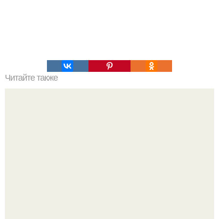
Читайте также
Откуда появилась кукуруза. Как на Земле появилась
кукуруза?