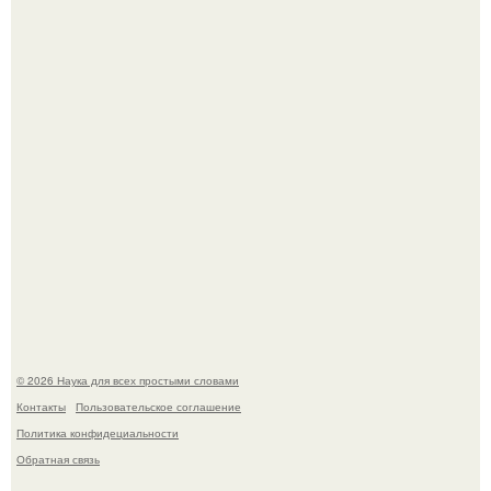
из дела, и советовался с Chatgpt, как их потратить.
Пока зрители восхищались эффектной картинкой,
создатели фильма фактически построили одну из самых
точных визуальных моделей чёрной дыры.
© 2026 Наука для всех простыми словами
Контакты
Пользовательское соглашение
Политика конфидециальности
Обратная связь