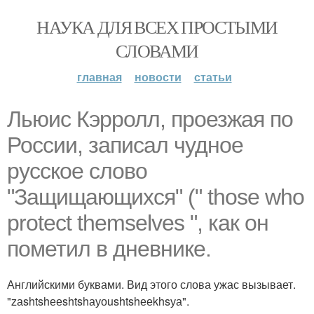
НАУКА ДЛЯ ВСЕХ ПРОСТЫМИ
СЛОВАМИ
главная
новости
статьи
Льюис Кэрролл, проезжая по
России, записал чудное
русское слово
"Защищающихся" (" thоsе whо
рrоtесt thеmsеlvеs ", как он
пометил в дневнике.
Английскими буквами. Вид этого слова ужас вызывает.
"zаshtshееshtshауоushtshееkhsуа".