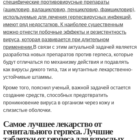
специфические противовирусные препараты
(ацикловир, валацикловир, пенцикловир, фамцикловир),
используемые для лечения герпесвирусных инфекций,
имеют ряд недостатков. К наиболее существенным
можно отнести побочные эффекты и резистентность
вируса, которая развивается при длительном
применении.
В связи с этим актуальной задачей является
разработка новых препаратов против герпеса, которые
будут отличаться по механизму действия и подавлять
как вирусы дикого типа, так и мутантные лекарственно-
устойчивые штаммы.
Кроме того, пояснил ученый, важной задачей остается
создание средств, способных предотвратить
проникновение вируса в организм через кожу и
слизистые оболочки.
Самое лучшее лекарство от
генитального герпеса. Лучшие
таблетки от герпеса для взрослых