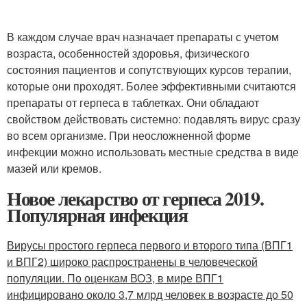
В каждом случае врач назначает препараты с учетом
возраста, особенностей здоровья, физического
состояния пациентов и сопутствующих курсов терапии,
которые они проходят. Более эффективными считаются
препараты от герпеса в таблетках. Они обладают
свойством действовать системно: подавлять вирус сразу
во всем организме. При неосложненной форме
инфекции можно использовать местные средства в виде
мазей или кремов.
Новое лекарство от герпеса 2019.
Популярная инфекция
Вирусы простого герпеса первого и второго типа (ВПГ1
и ВПГ2) широко распространены в человеческой
популяции. По оценкам ВОЗ, в мире ВПГ1
инфицировано около 3,7 млрд человек в возрасте до 50