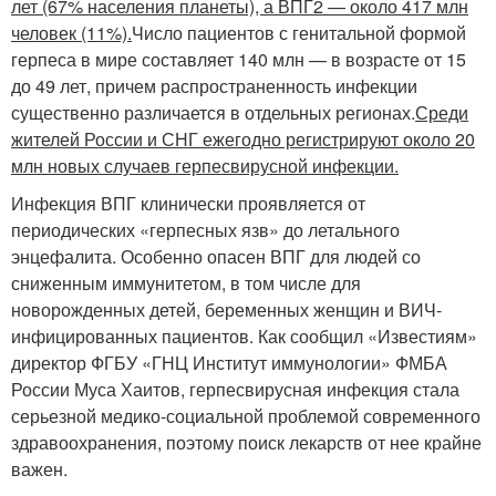
лет (67% населения планеты), а ВПГ2 — около 417 млн
человек (11%).
Число пациентов с генитальной формой
герпеса в мире составляет 140 млн — в возрасте от 15
до 49 лет, причем распространенность инфекции
существенно различается в отдельных регионах.
Среди
жителей России и СНГ ежегодно регистрируют около 20
млн новых случаев герпесвирусной инфекции.
Инфекция ВПГ клинически проявляется от
периодических «герпесных язв» до летального
энцефалита. Особенно опасен ВПГ для людей со
сниженным иммунитетом, в том числе для
новорожденных детей, беременных женщин и ВИЧ-
инфицированных пациентов. Как сообщил «Известиям»
директор ФГБУ «ГНЦ Институт иммунологии» ФМБА
России Муса Хаитов, герпесвирусная инфекция стала
серьезной медико-социальной проблемой современного
здравоохранения, поэтому поиск лекарств от нее крайне
важен.