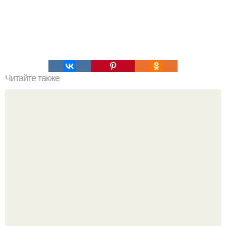
Читайте также
55 авиакомпаний, с которыми можно летать за копейки.