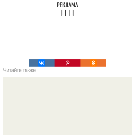
Читайте также
Саркофаг с инопланетной мумией в ТУРЦИИ.